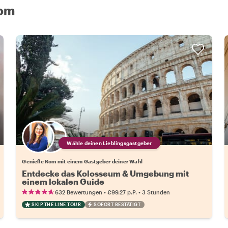
Rom
Wähle deinen Lieblingsgastgeber
Genieße Rom mit einem Gastgeber deiner Wahl
Entdecke das Kolosseum & Umgebung mit
einem lokalen Guide
•
•
632 Bewertungen
€99.27
p.P.
3 Stunden
SKIP THE LINE TOUR
SOFORT BESTÄTIGT