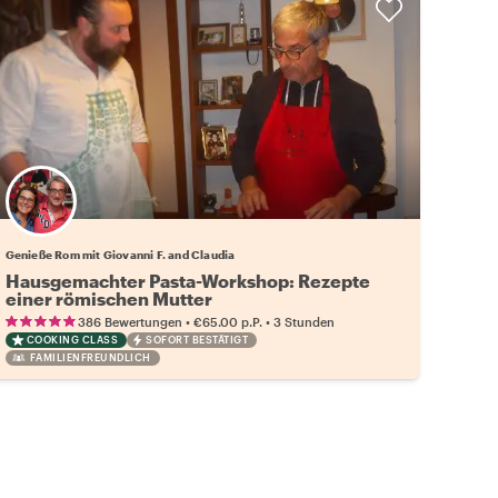
Genieße Rom mit Giovanni F. and Claudia
Hausgemachter Pasta-Workshop: Rezepte
einer römischen Mutter
•
•
386 Bewertungen
€65.00
p.P.
3 Stunden
COOKING CLASS
SOFORT BESTÄTIGT
FAMILIENFREUNDLICH