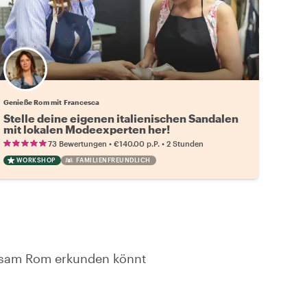
Genieße Rom mit Francesca
Stelle deine eigenen italienischen Sandalen
mit lokalen Modeexperten her!
•
•
73 Bewertungen
€140.00
p.P.
2 Stunden
WORKSHOP
FAMILIENFREUNDLICH
insam Rom erkunden könnt