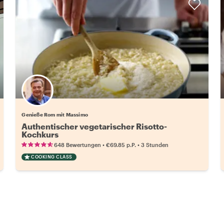
Genieße Rom mit Massimo
Authentischer vegetarischer Risotto-
Kochkurs
•
•
648 Bewertungen
€69.85
p.P.
3 Stunden
COOKING CLASS