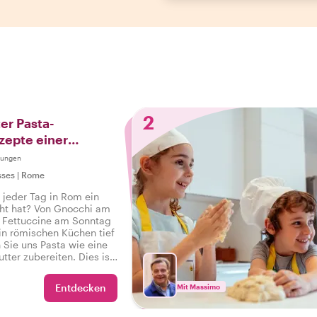
2
r Pasta-
zepte einer
tter
tungen
sses
|
Rome
 jeder Tag in Rom ein
ht hat? Von Gnocchi am
u Fettuccine am Sonntag
t in römischen Küchen tief
 Sie uns Pasta wie eine
ter zubereiten. Dies ist
 Erwachsene und auch
ür Kinder, die Kunst der
Entdecken
Mit Massimo
u erlernen.