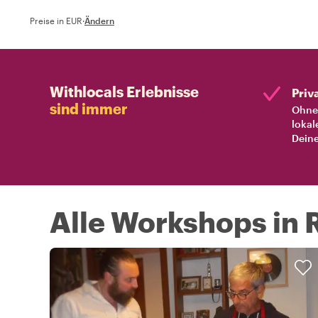
Preise in EUR
·
Ändern
Withlocals Erlebnisse
Priv
sind immer
Ohne 
lokal
Deine
Alle Workshops in