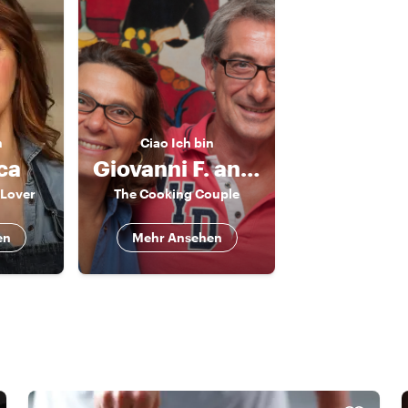
n
Ciao
Ich bin
ca
Giovanni F. and Claudia
 Lover
The Cooking Couple
en
Mehr Ansehen