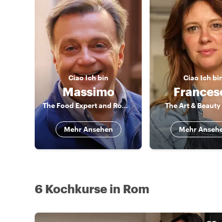
Ciao
Ich bin
Ciao
Ich bi
Massimo
Frances
The Food Expert and Rome connoisseur
The Art & Beauty
Mehr Ansehen
Mehr Anseh
6 Kochkurse in Rom