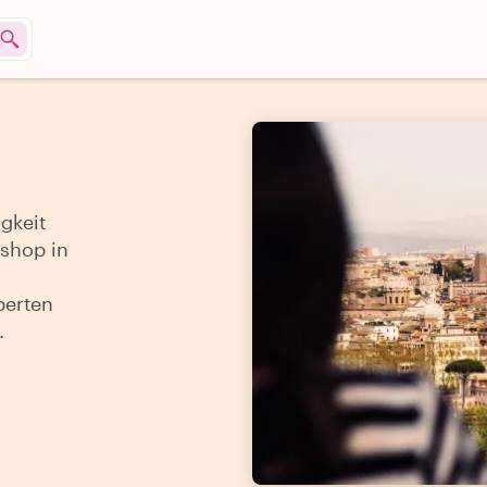
gkeit
kshop in
perten
.