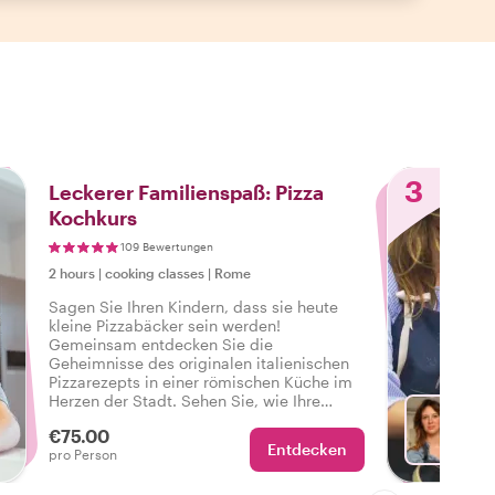
3
Leckerer Familienspaß: Pizza
Kochkurs
109 Bewertungen
2 hours
|
cooking classes
|
Rome
Sagen Sie Ihren Kindern, dass sie heute
kleine Pizzabäcker sein werden!
Gemeinsam entdecken Sie die
Geheimnisse des originalen italienischen
Pizzarezepts in einer römischen Küche im
Herzen der Stadt. Sehen Sie, wie Ihre
Kleinen lächeln, mit dem Teig spielen und
€75.00
Ihr einzigartiges Familienpizzarezept
Entdecken
Mit Fr
pro Person
kreieren. Buon appetito!