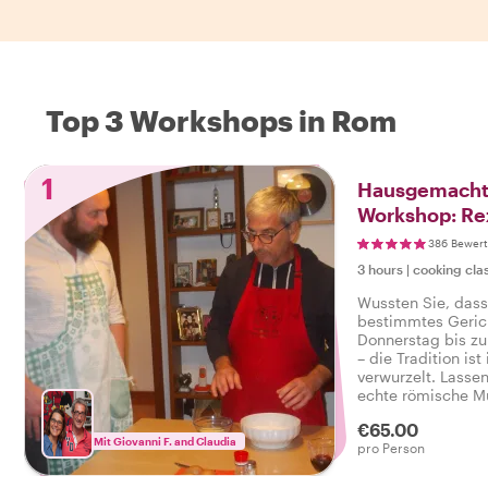
Top 3 Workshops in Rom
1
Hausgemachte
Workshop: Re
römischen Mu
386 Bewer
3 hours
|
cooking cla
Wussten Sie, dass
bestimmtes Geric
Donnerstag bis z
– die Tradition is
verwurzelt. Lassen
echte römische Mut
ein Festmahl für
€65.00
eine Gelegenheit f
Mit Giovanni F. and Claudia
pro Person
römischen Küche z