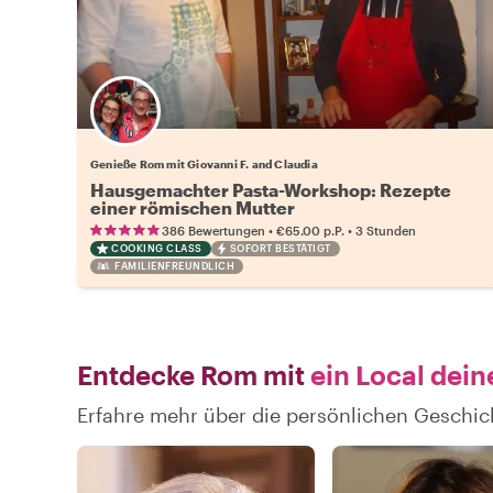
Genieße Rom mit Giovanni F. and Claudia
Hausgemachter Pasta-Workshop: Rezepte
einer römischen Mutter
•
•
386 Bewertungen
€65.00
p.P.
3 Stunden
COOKING CLASS
SOFORT BESTÄTIGT
FAMILIENFREUNDLICH
Entdecke Rom mit
ein Local dein
Erfahre mehr über die persönlichen Geschi