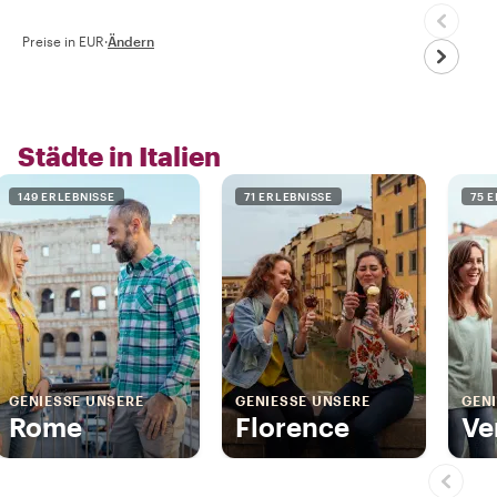
Preise in EUR
·
Ändern
Städte in Italien
149 ERLEBNISSE
71 ERLEBNISSE
75 
GENIESSE UNSERE
GENIESSE UNSERE
GENI
Rome
Florence
Ve