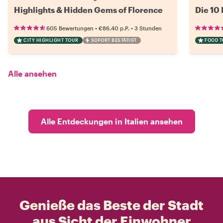
Highlights & Hidden Gems of Florence
Die 10 
•
•
605 Bewertungen
€86.40
p.P.
3 Stunden
CITY HIGHLIGHT TOUR
SOFORT BESTÄTIGT
FOOD 
Alle ansehen
Alle Entdeckungen in Italien ansehen
Genieße das Beste der Stadt
aus Sicht der Einwohner