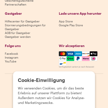
Geschenkgutscheine
Partnerschaften
Gastgeber
Lade unsere App herunter
Hilfecenter für Gastgeber
App Store
Stornierungsbedingungen für
Google Play Store
Gastgeber
AGB für Gastgeber
Gastgeber werden
Folge uns
Wir akzeptieren
Mastercard, Visa, Amex, Di
Facebook
Instagram
YouTube
Verfügbarkeit variiert je nach Reiseziel
Cookie-Einwilligung
©
2026
Withlocals.com
|
Datenschutzerklärung
|
Cookies
|
Seitenübersicht
Wir verwenden Cookies, um dir das beste
Erlebnis auf unserer Plattform zu bieten!
Außerdem nutzen wir Cookies für Analyse-
und Marketingzwecke.