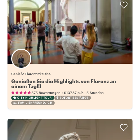
Genieße Florenz mit Dina
Genießen Sie die Highlights von Florenz an
einem Tag!!!
•
•
575 Bewertungen
€137.87
p.P.
5 Stunden
CITY HIGHLIGHT TOUR
SOFORT BESTÄTIGT
FAMILIENFREUNDLICH