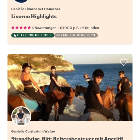
Genieße Livorno mit Francesca
Livorno Highlights
•
•
4 Bewertungen
€40.00
p.P.
2 Stunden
CITY HIGHLIGHT TOUR
FAMILIENFREUNDLICH
Genieße Cagliari mit Walter
Strandbrise-Ritt: Reiterabenteuer mit Aperitif