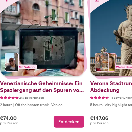
Mit Valerio
Wähle dein
Venezianische Geheimnisse: Ein
Verona Stadtrund
Spaziergang auf den Spuren von
Abdeckung
Commissario Brunetti von Donna
247 Bewertungen
111 Bewertunge
Leon
2 hours
|
Off the beaten track
|
Venice
5 hours
|
city highlight to
€74.00
€147.06
Entdecken
pro Person
pro Person