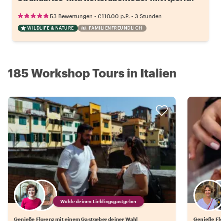
•
•
53 Bewertungen
€110.00
p.P.
3 Stunden
WILDLIFE & NATURE
FAMILIENFREUNDLICH
185 Workshop Tours in Italien
Wähle deinen Lieblingsgastgeber
Genieße Florenz mit einem Gastgeber deiner Wahl
Genieße Fl