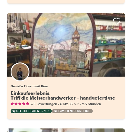
Genieße Florenz mit Dina
Einkaufserlebnis
Triff die Meisterhandwerker – handgefertigte
Schätze nur für dich!
•
•
575 Bewertungen
€132.35
p.P.
2.5 Stunden
OFF THE BEATEN TRACK
FAMILIENFREUNDLICH