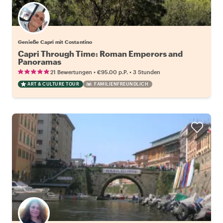
Genieße Capri mit Costantino
Capri Through Time: Roman Emperors and
Panoramas
•
•
21 Bewertungen
€95.00
p.P.
3 Stunden
ART & CULTURE TOUR
FAMILIENFREUNDLICH