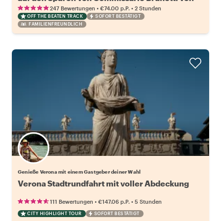
Donna Leon
•
•
247 Bewertungen
€74.00
p.P.
2 Stunden
OFF THE BEATEN TRACK
SOFORT BESTÄTIGT
FAMILIENFREUNDLICH
Wähle deinen Lieblingsgastgeber
Genieße Verona mit einem Gastgeber deiner Wahl
Verona Stadtrundfahrt mit voller Abdeckung
•
•
111 Bewertungen
€147.06
p.P.
5 Stunden
CITY HIGHLIGHT TOUR
SOFORT BESTÄTIGT