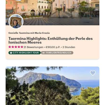
Genieße Taormina mit Maria Grazia
Taormina Highlights: Enthüllung der Perle des
Ionischen Meeres
•
•
21 Bewertungen
€90.00
p.P.
2 Stunden
CITY HIGHLIGHT TOUR
FAMILIENFREUNDLICH