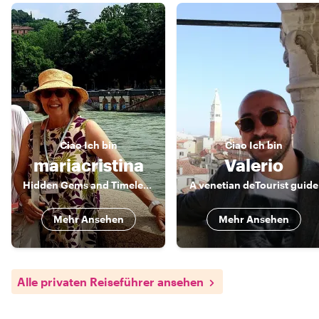
Ciao
Ich bin
Ciao
Ich bin
mariacristina
Valerio
Hidden Gems and Timeless Stories
A venetian deTourist guide
Mehr Ansehen
Mehr Ansehen
Alle privaten Reiseführer ansehen