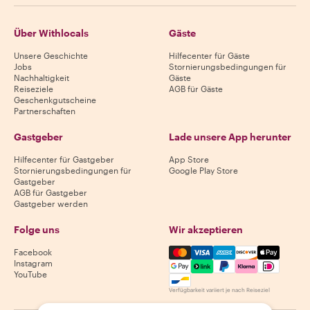
Über Withlocals
Gäste
Unsere Geschichte
Hilfecenter für Gäste
Jobs
Stornierungsbedingungen für
Nachhaltigkeit
Gäste
Reiseziele
AGB für Gäste
Geschenkgutscheine
Partnerschaften
Gastgeber
Lade unsere App herunter
Hilfecenter für Gastgeber
App Store
Stornierungsbedingungen für
Google Play Store
Gastgeber
AGB für Gastgeber
Gastgeber werden
Folge uns
Wir akzeptieren
Mastercard, Visa, Amex, Di
Facebook
Instagram
YouTube
Verfügbarkeit variiert je nach Reiseziel