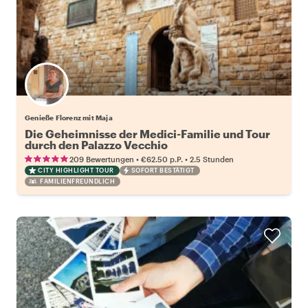
Genieße Florenz mit Maja
Die Geheimnisse der Medici-Familie und Tour
durch den Palazzo Vecchio
•
•
209 Bewertungen
€62.50
p.P.
2.5 Stunden
CITY HIGHLIGHT TOUR
SOFORT BESTÄTIGT
FAMILIENFREUNDLICH