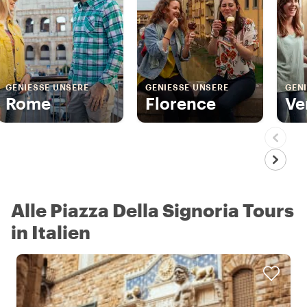
GENIESSE UNSERE
GENIESSE UNSERE
GENI
Rome
Florence
Ve
Alle Piazza Della Signoria Tours
in Italien