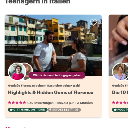
Teenagern in Italien
Wähle deinen Lieblingsgastgeber
Genieße Florenz mit einem Gastgeber deiner Wahl
Genieße Fl
Highlights & Hidden Gems of Florence
Die 10 
•
•
605 Bewertungen
€86.40
p.P.
3 Stunden
CITY HIGHLIGHT TOUR
SOFORT BESTÄTIGT
FOOD 