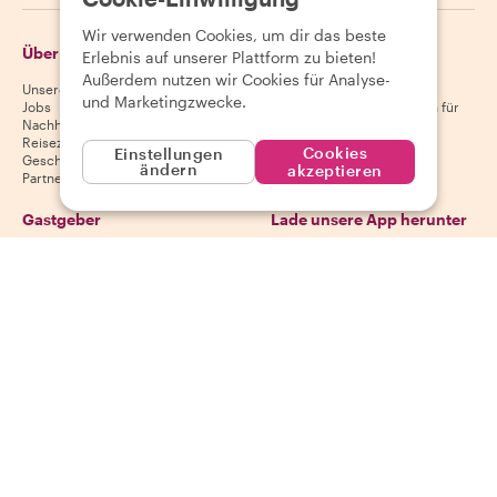
Wir verwenden Cookies, um dir das beste
Über Withlocals
Gäste
Erlebnis auf unserer Plattform zu bieten!
Außerdem nutzen wir Cookies für Analyse-
Unsere Geschichte
Hilfecenter für Gäste
und Marketingzwecke.
Jobs
Stornierungsbedingungen für
Nachhaltigkeit
Gäste
Reiseziele
AGB für Gäste
Cookies
Einstellungen
Geschenkgutscheine
ändern
akzeptieren
Partnerschaften
Gastgeber
Lade unsere App herunter
Hilfecenter für Gastgeber
App Store
Stornierungsbedingungen für
Google Play Store
Gastgeber
AGB für Gastgeber
Gastgeber werden
Folge uns
Wir akzeptieren
Mastercard, Visa, Amex, Di
Facebook
Instagram
YouTube
Verfügbarkeit variiert je nach Reiseziel