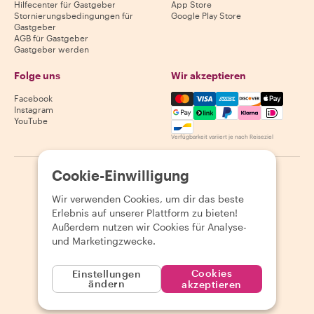
Hilfecenter für Gastgeber
App Store
Stornierungsbedingungen für
Google Play Store
Gastgeber
AGB für Gastgeber
Gastgeber werden
Folge uns
Wir akzeptieren
Mastercard, Visa, Amex, Di
Facebook
Instagram
YouTube
Verfügbarkeit variiert je nach Reiseziel
Cookie-Einwilligung
©
2026
Withlocals.com
|
Datenschutzerklärung
|
Cookies
|
Seitenübersicht
Wir verwenden Cookies, um dir das beste
Erlebnis auf unserer Plattform zu bieten!
Außerdem nutzen wir Cookies für Analyse-
und Marketingzwecke.
Cookies
Einstellungen
ändern
akzeptieren