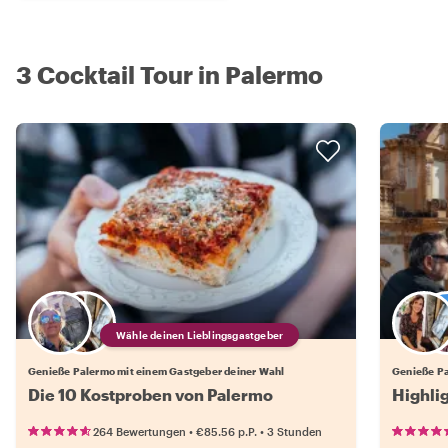
3 Cocktail Tour in Palermo
Wähle deinen Lieblingsgastgeber
Genieße Palermo mit einem Gastgeber deiner Wahl
Genieße Pa
Die 10 Kostproben von Palermo
Highli
•
•
264 Bewertungen
€85.56
p.P.
3 Stunden