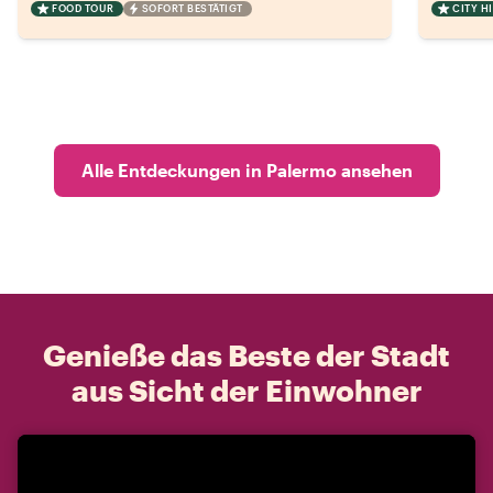
FOOD TOUR
SOFORT BESTÄTIGT
CITY H
Alle Entdeckungen in Palermo ansehen
Genieße das Beste der Stadt
aus Sicht der Einwohner