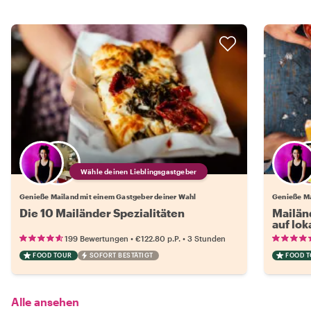
Wähle deinen Lieblingsgastgeber
Genieße Mailand mit einem Gastgeber deiner Wahl
Genieße Ma
Die 10 Mailänder Spezialitäten
Mailänd
auf lok
•
•
199 Bewertungen
€122.80
p.P.
3 Stunden
FOOD TOUR
SOFORT BESTÄTIGT
FOOD 
Alle ansehen