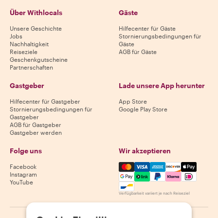
Über Withlocals
Gäste
Unsere Geschichte
Hilfecenter für Gäste
Jobs
Stornierungsbedingungen für
Nachhaltigkeit
Gäste
Reiseziele
AGB für Gäste
Geschenkgutscheine
Partnerschaften
Gastgeber
Lade unsere App herunter
Hilfecenter für Gastgeber
App Store
Stornierungsbedingungen für
Google Play Store
Gastgeber
AGB für Gastgeber
Gastgeber werden
Folge uns
Wir akzeptieren
Mastercard, Visa, Amex, Di
Facebook
Instagram
YouTube
Verfügbarkeit variiert je nach Reiseziel