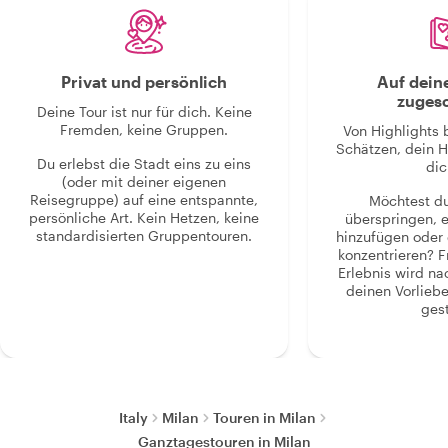
Privat und persönlich
Auf dein
zugesc
Deine Tour ist nur für dich. Keine
Fremden, keine Gruppen.
Von Highlights 
Schätzen, dein H
Du erlebst die Stadt eins zu eins
dic
(oder mit deiner eigenen
Reisegruppe) auf eine entspannte,
Möchtest d
persönliche Art. Kein Hetzen, keine
überspringen, 
standardisierten Gruppentouren.
hinzufügen oder 
konzentrieren? F
Erlebnis wird n
deinen Vorlieb
gest
Italy
Milan
Touren in Milan
Ganztagestouren in Milan