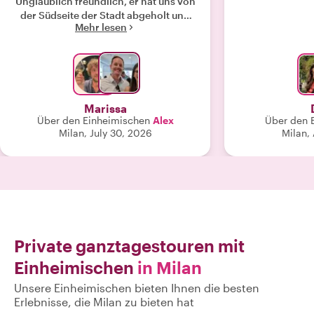
Unglaublich freundlich, er hat uns von
der Südseite der Stadt abgeholt und
Mehr lesen
uns zu seinem Familienweingut
gefahren. Der Wein war so köstlich
und das Mittagessen war ein perfekter
Vorgeschmack auf Italien. Wir waren
kurz vor der Ernte dort, also konnten
wir die Trauben direkt vom Weinstock
Marissa
probieren, was sehr cool war. Er ließ
Über den Einheimischen
Alex
Über den 
uns eine Menge Wein probieren und
Milan, July 30, 2026
Milan, 
alles war fantastisch. Wir haben eine
Menge über den Anbau und die
Herstellung von Wein gelernt. Es gab
auch die süßeste Katze, die beim
Mittagessen dabei war. 100/10
empfehlenswert."
Private ganztagestouren mit
Einheimischen
in Milan
Unsere Einheimischen bieten Ihnen die besten
Erlebnisse, die Milan zu bieten hat