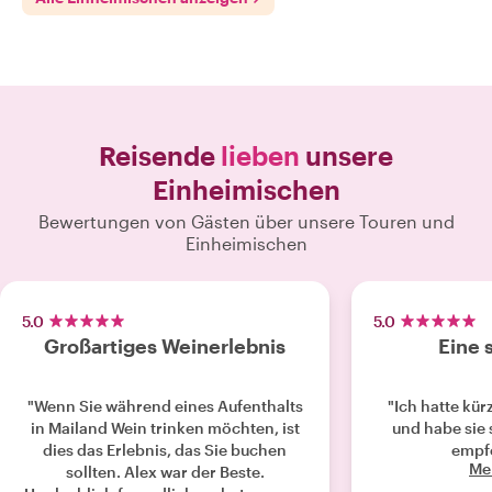
Reisende
lieben
unsere
Einheimischen
Bewertungen von Gästen über unsere Touren und
Einheimischen
5.0
5.0
Großartiges Weinerlebnis
Eine 
"Wenn Sie während eines Aufenthalts
"Ich hatte kürz
in Mailand Wein trinken möchten, ist
und habe sie
dies das Erlebnis, das Sie buchen
empfe
Me
sollten. Alex war der Beste.