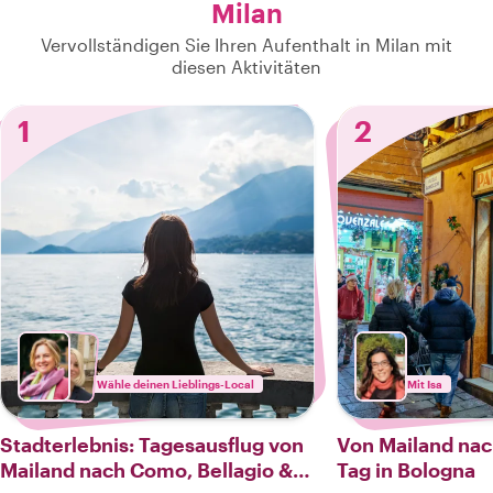
Milan
Vervollständigen Sie Ihren Aufenthalt in Milan mit
diesen Aktivitäten
1
2
Wähle deinen Lieblings-Local
Mit Isa
Stadterlebnis: Tagesausflug von
Von Mailand nac
Mailand nach Como, Bellagio &
Tag in Bologna