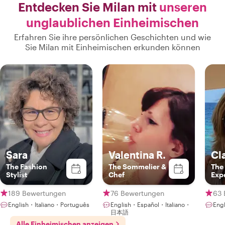
Entdecken Sie Milan mit
unseren
unglaublichen Einheimischen
Erfahren Sie ihre persönlichen Geschichten und wie
Sie Milan mit Einheimischen erkunden können
Sara
Valentina R.
Cl
The Fashion
The Sommelier &
The
Stylist
Chef
Expe
& P
Lov
189 Bewertungen
76 Bewertungen
63 
English・Italiano・Português
English・Español・Italiano・
Engl
日本語
Alle Einheimischen anzeigen