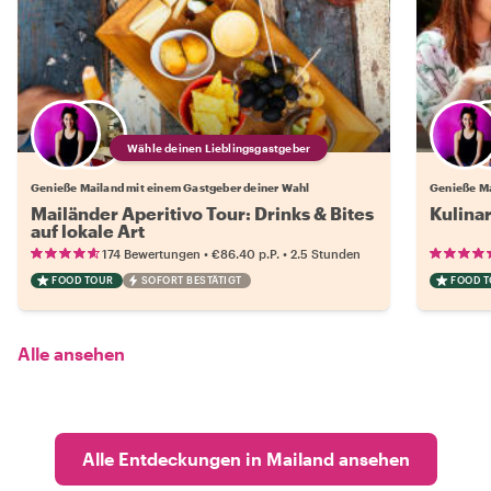
Wähle deinen Lieblingsgastgeber
Genieße Mailand mit einem Gastgeber deiner Wahl
Genieße Ma
Mailänder Aperitivo Tour: Drinks & Bites
Kulinar
auf lokale Art
•
•
174 Bewertungen
€86.40
p.P.
2.5 Stunden
FOOD TOUR
SOFORT BESTÄTIGT
FOOD 
Alle ansehen
Alle Entdeckungen in Mailand ansehen