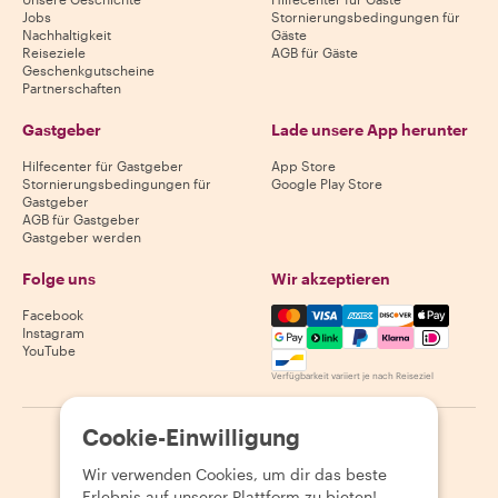
Jobs
Stornierungsbedingungen für
Nachhaltigkeit
Gäste
Reiseziele
AGB für Gäste
Geschenkgutscheine
Partnerschaften
Gastgeber
Lade unsere App herunter
Hilfecenter für Gastgeber
App Store
Stornierungsbedingungen für
Google Play Store
Gastgeber
AGB für Gastgeber
Gastgeber werden
Folge uns
Wir akzeptieren
Mastercard, Visa, Amex, Di
Facebook
Instagram
YouTube
Verfügbarkeit variiert je nach Reiseziel
Cookie-Einwilligung
©
2026
Withlocals.com
|
Datenschutzerklärung
|
Cookies
|
Seitenübersicht
Wir verwenden Cookies, um dir das beste
Erlebnis auf unserer Plattform zu bieten!