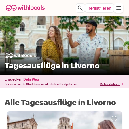
Registrieren
Tagesausflüge in Livorno
Entdecken
Dein Weg
Personalisierte Stadttouren mit lokalen Gastgebern.
Mehr erfahren
Alle Tagesausflüge in Livorno