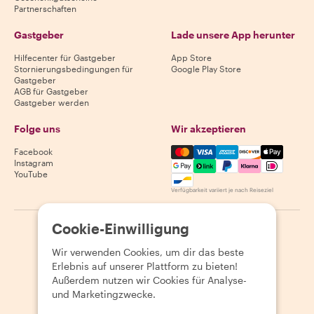
Partnerschaften
Gastgeber
Lade unsere App herunter
Hilfecenter für Gastgeber
App Store
Stornierungsbedingungen für
Google Play Store
Gastgeber
AGB für Gastgeber
Gastgeber werden
Folge uns
Wir akzeptieren
Mastercard, Visa, Amex, Di
Facebook
Instagram
YouTube
Verfügbarkeit variiert je nach Reiseziel
Cookie-Einwilligung
©
2026
Withlocals.com
|
Datenschutzerklärung
|
Cookies
|
Seitenübersicht
Wir verwenden Cookies, um dir das beste
Erlebnis auf unserer Plattform zu bieten!
Außerdem nutzen wir Cookies für Analyse-
und Marketingzwecke.