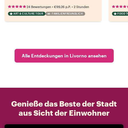
•
•
24 Bewertungen
€99.26
p.P.
2 Stunden
ART & CULTURE TOUR
FAMILIENFREUNDLICH
FOOD 
Alle Entdeckungen in Livorno ansehen
Genieße das Beste der Stadt
aus Sicht der Einwohner