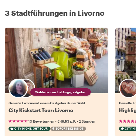
3 Stadtführungen in Livorno
Wähle deinen Lieblingsgastgeber
Genieße Livorno mit einem Gastgeber deiner Wahl
Genieße Li
City Kickstart Tour: Livorno
Highli
•
•
10 Bewertungen
€48.53
p.P.
2 Stunden
CITY HIGHLIGHT TOUR
SOFORT BESTÄTIGT
CITY H