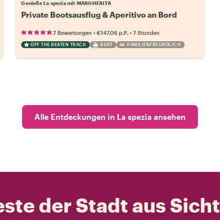
Genieße La spezia mit MARGHERITA
Private Bootsausflug & Aperitivo an Bord
•
•
7 Bewertungen
€147.06
p.P.
7 Stunden
OFF THE BEATEN TRACK
BOAT
FAMILIENFREUNDLICH
Alle Entdeckungen in La spezia ansehen
ste der Stadt aus Sich