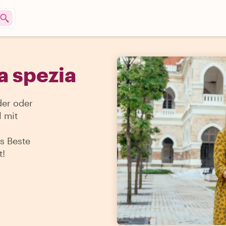
a spezia
der oder
 mit
s Beste
t!