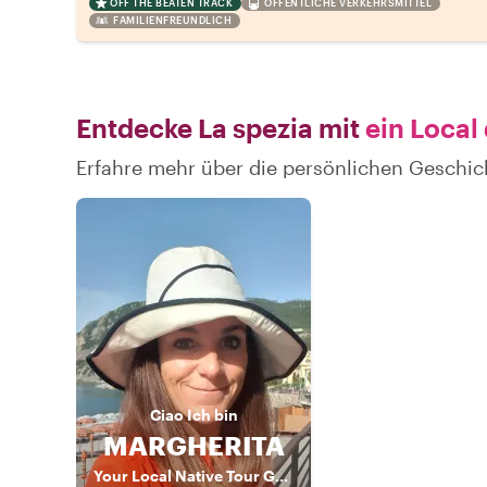
OFF THE BEATEN TRACK
ÖFFENTLICHE VERKEHRSMITTEL
FAMILIENFREUNDLICH
Entdecke La spezia mit
ein Local
Erfahre mehr über die persönlichen Geschic
Ciao
Ich bin
MARGHERITA
Your Local Native Tour Guide - Tailor made tours