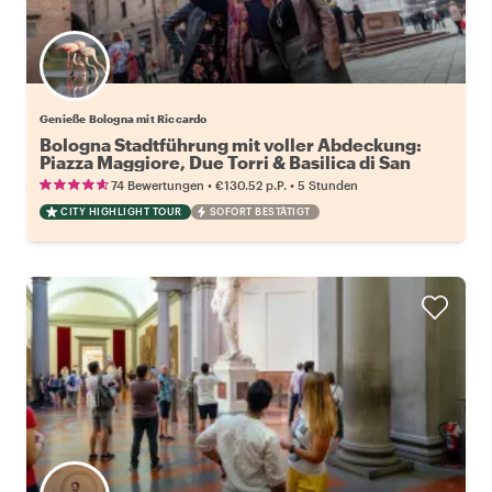
Genieße Bologna mit Riccardo
Bologna Stadtführung mit voller Abdeckung:
Piazza Maggiore, Due Torri & Basilica di San
Domenico
•
•
74 Bewertungen
€130.52
p.P.
5 Stunden
CITY HIGHLIGHT TOUR
SOFORT BESTÄTIGT