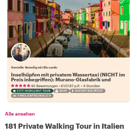
Genieße Venedig mit Riccardo
Inselhüpfen mit privatem Wassertaxi (NICHT im
Preis inbegriffen): Murano-Glasfabrik und
Burano
•
•
40 Bewertungen
€137.87
p.P.
4 Stunden
CITY HIGHLIGHT TOUR
BOAT
SOFORT BESTÄTIGT
FAMILIENFREUNDLICH
Alle ansehen
181 Private Walking Tour in Italien