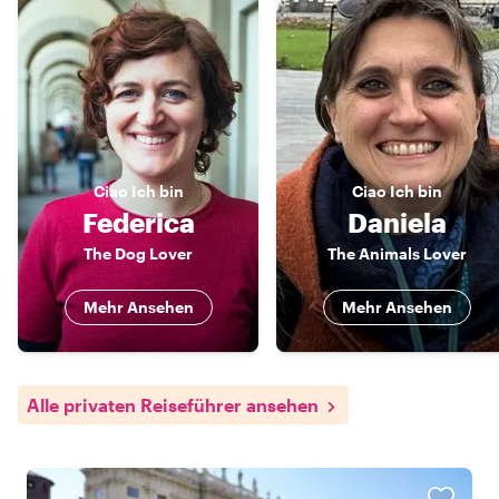
Ciao
Ich bin
Ciao
Ich bin
Federica
Daniela
The Dog Lover
The Animals Lover
Mehr Ansehen
Mehr Ansehen
Alle privaten Reiseführer ansehen