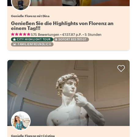
Genieße Florenz mit Dina
Genießen Sie die Highlights von Florenz an
einem Tag!!!
•
•
575 Bewertungen
€137.87
p.P.
5 Stunden
CITY HIGHLIGHT TOUR
SOFORT BESTÄTIGT
FAMILIENFREUNDLICH
Genieße Florenz mit Cristina