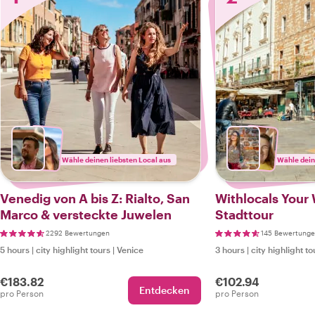
Wähle deinen liebsten Local aus
Wähle dein
Venedig von A bis Z: Rialto, San
Withlocals Your 
Marco & versteckte Juwelen
Stadttour
2292 Bewertungen
145 Bewertung
5 hours
|
city highlight tours
|
Venice
3 hours
|
city highlight to
€183.82
€102.94
Entdecken
pro Person
pro Person