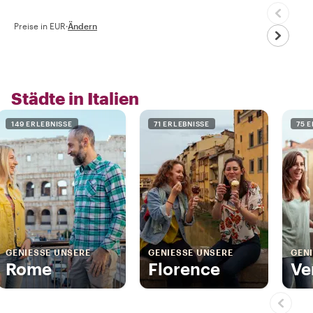
Preise in EUR
·
Ändern
Städte in Italien
149 ERLEBNISSE
71 ERLEBNISSE
75 
GENIESSE UNSERE
GENIESSE UNSERE
GENI
Rome
Florence
Ve