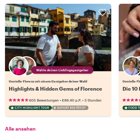
Wähle deinen Lieblingsgastgeber
Genieße Florenz mit einem Gastgeber deiner Wahl
Genieße Fl
Highlights & Hidden Gems of Florence
Die 10 
•
•
605 Bewertungen
€86.40
p.P.
3 Stunden
CITY HIGHLIGHT TOUR
SOFORT BESTÄTIGT
FOOD 
Alle ansehen