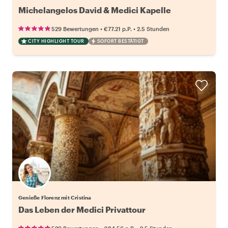
Michelangelos David & Medici Kapelle
•
•
529 Bewertungen
€77.21
p.P.
2.5 Stunden
CITY HIGHLIGHT TOUR
SOFORT BESTÄTIGT
Genieße Florenz mit Cristina
Das Leben der Medici Privattour