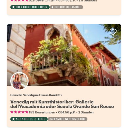
•
•
529 Bewertungen
€84.56
p.P.
2.5 Stunden
CITY HIGHLIGHT TOUR
SOFORT BESTÄTIGT
Genieße Venedig mit Lucia Bondetti
Venedig mit Kunsthistoriker: Gallerie
dell’Accademia oder Scuola Grande San Rocco
•
•
159 Bewertungen
€84.56
p.P.
2 Stunden
ART & CULTURE TOUR
FAMILIENFREUNDLICH