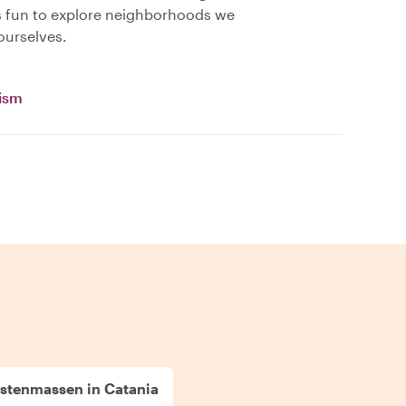
as fun to explore neighborhoods we
ourselves.
vism
istenmassen in Catania