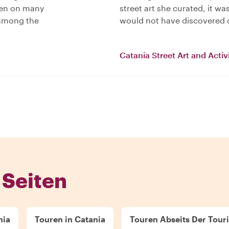
een on many
street art she curated, it w
 among the
would not have discovered 
Catania Street Art and Acti
 Seiten
nia
Touren in Catania
Touren Abseits Der Tour