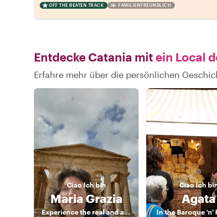
OFF THE BEATEN TRACK
FAMILIENFREUNDLICH
Entdecke Catania mit
ein Local d
Erfahre mehr über die persönlichen Geschic
Ciao
Ich bin
Ciao
Ich bi
Maria Grazia
Agata
Experience the real and authentic Sicily
In the Baroque 'n' R