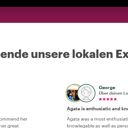
nde unsere lokalen Ex
George
Über deinen L
Agata is enthusiatic and k
recommend her
Agata was a most enthusiat
her great
knowlegable as well as perso