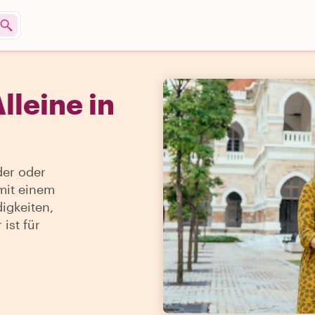
leine in
der oder
mit einem
igkeiten,
ist für