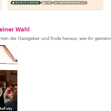
WILDLIFE & NATURE
CAR
FAMILIENFREUNDLICH
einer Wahl
hten der Gastgeber und finde heraus, wie ihr gemei
n
oll city