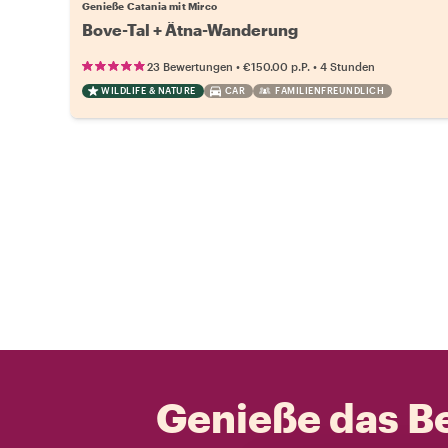
Genieße Catania mit Mirco
Bove-Tal + Ätna-Wanderung
•
•
23 Bewertungen
€150.00
p.P.
4 Stunden
WILDLIFE & NATURE
CAR
FAMILIENFREUNDLICH
Genieße das Be