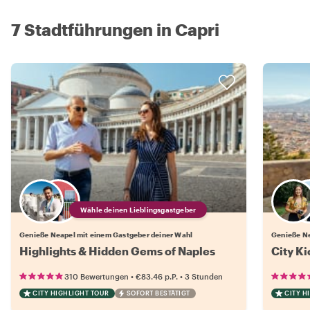
7 Stadtführungen in Capri
Wähle deinen Lieblingsgastgeber
Genieße Neapel mit einem Gastgeber deiner Wahl
Genieße Ne
Highlights & Hidden Gems of Naples
City Ki
•
•
310 Bewertungen
€83.46
p.P.
3 Stunden
CITY HIGHLIGHT TOUR
SOFORT BESTÄTIGT
CITY H