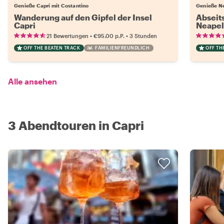
Genieße Capri mit Costantino
Genieße Ne
Wanderung auf den Gipfel der Insel
Abseit
Capri
Neapel
•
•
21 Bewertungen
€95.00
p.P.
3 Stunden
OFF THE BEATEN TRACK
FAMILIENFREUNDLICH
OFF TH
Alle ansehen
3 Abendtouren in Capri