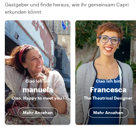
Gastgeber und finde heraus, wie ihr gemeinsam Capri
erkunden könnt
Ciao
Ich bin
Ciao
Ich bin
manuela
Francesca
Ciao. Happy to meet you !
The Theatrical Designer
Mehr Ansehen
Mehr Ansehen