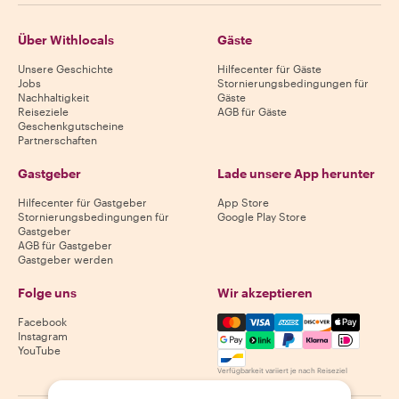
Über Withlocals
Gäste
Unsere Geschichte
Hilfecenter für Gäste
Jobs
Stornierungsbedingungen für
Nachhaltigkeit
Gäste
Reiseziele
AGB für Gäste
Geschenkgutscheine
Partnerschaften
Gastgeber
Lade unsere App herunter
Hilfecenter für Gastgeber
App Store
Stornierungsbedingungen für
Google Play Store
Gastgeber
AGB für Gastgeber
Gastgeber werden
Folge uns
Wir akzeptieren
Mastercard, Visa, Amex, Di
Facebook
Instagram
YouTube
Verfügbarkeit variiert je nach Reiseziel