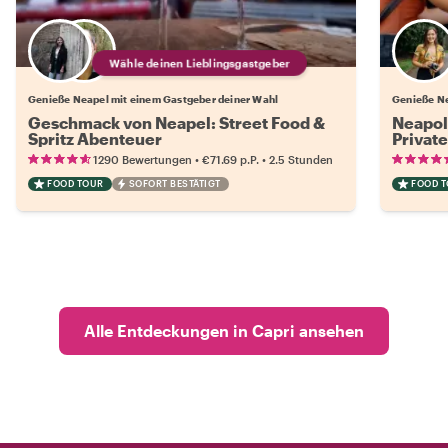
Wähle deinen Lieblingsgastgeber
Genieße Neapel mit einem Gastgeber deiner Wahl
Genieße Ne
Geschmack von Neapel: Street Food &
Neapol
Spritz Abenteuer
Privat
•
•
1290 Bewertungen
€71.69
p.P.
2.5 Stunden
FOOD TOUR
SOFORT BESTÄTIGT
FOOD 
Alle Entdeckungen in Capri ansehen