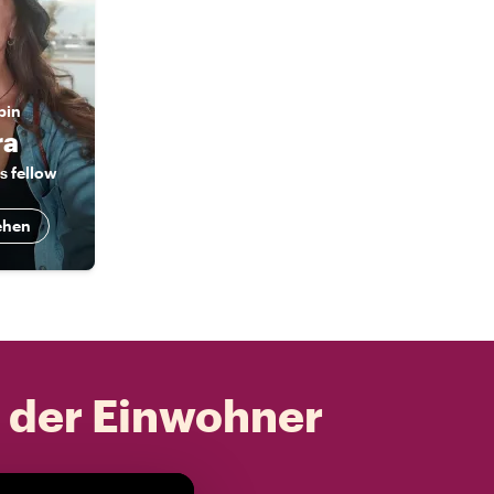
bin
ra
s fellow
ehen
t der Einwohner