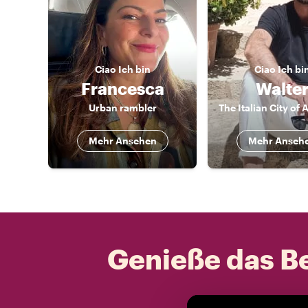
Ciao
Ich bin
Ciao
Ich bi
Francesca
Walte
Urban rambler
Mehr Ansehen
Mehr Anseh
Genieße das Be