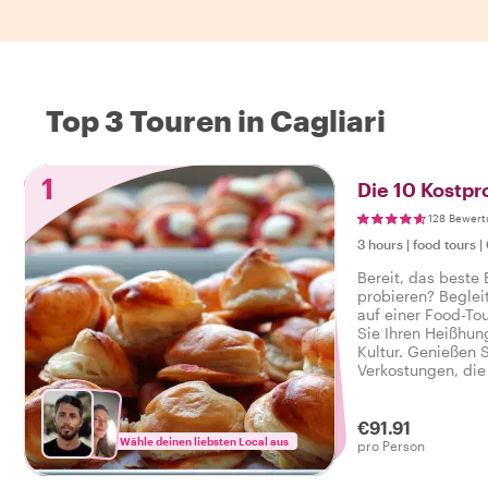
Top 3 Touren in Cagliari
1
Die 10 Kostpr
128 Bewer
3 hours
|
food tours
|
Bereit, das beste 
probieren? Beglei
auf einer Food-Tou
Sie Ihren Heißhun
Kultur. Genießen S
Verkostungen, die
reichen, sowie Ge
schmackhaften Foo
€91.91
Wähle deinen liebsten Local aus
pro Person