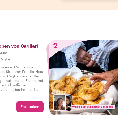
2
oben von Cagliari
tungen
Cagliari
Essen in Cagliari zu
ten Sie Ihren Foodie-Host
r in Cagliari und stillen
ger auf lokales Essen und
ie 10 köstliche
 von süß bis herzhaft
tränke auf einer
d-Tour in Cagliari.
Entdecken
Wähle deinen liebsten Local aus