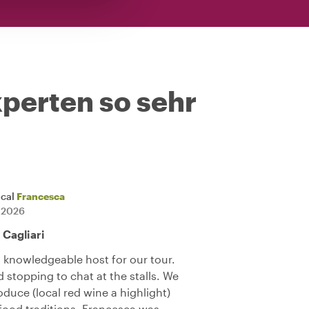
perten so sehr
ocal
Francesca
i 2026
 Cagliari
 knowledgeable host for our tour.
stopping to chat at the stalls. We
oduce (local red wine a highlight)
 food traditions. Francesca was