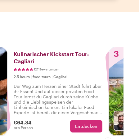
3
Kulinarischer Kickstart Tour:
Cagliari
127 Bewertungen
2.5 hours
|
food tours
|
Cagliari
Der Weg zum Herzen einer Stadt führt über
ihr Essen! Und auf dieser privaten Food-
Tour lernst du Cagliari durch seine Küche
und die Lieblingsspeisen der
Einheimischen kennen. Ein lokaler Food-
Experte ist bereit, dir einen Vorgeschmack
auf das echte Cagliari zu geben und deine
€64.34
Lust auf authentische Aromen und lokale
Entdecken
Wä
pro Person
Erlebnisse zu stillen.