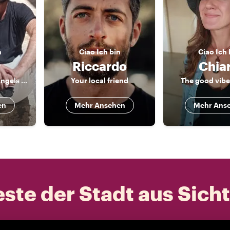
n
Ciao
Ich bin
Ciao
Ich 
r
Riccardo
Chia
The Italian City of Angels Local
Your local friend
The good vibe
en
Mehr Ansehen
Mehr Ans
ste der Stadt aus Sich