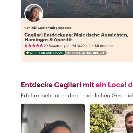
Genieße Cagliari mit Francesca
Cagliari Entdeckung: Malerische Aussichten,
Flamingos & Aperitif
•
•
20 Bewertungen
€110.29
p.P.
4.5 Stunden
CITY HIGHLIGHT TOUR
FAMILIENFREUNDLICH
Entdecke Cagliari mit
ein Local 
Erfahre mehr über die persönlichen Geschic