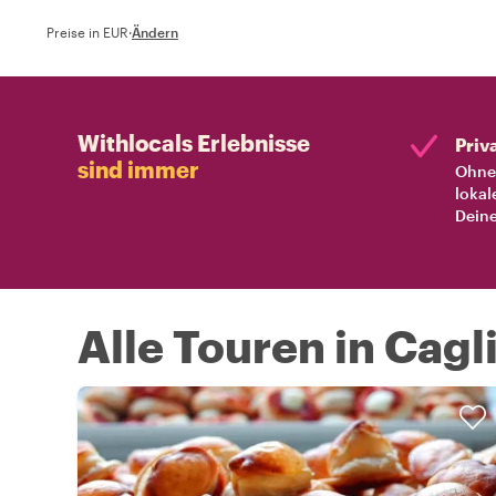
Preise in EUR
·
Ändern
Withlocals Erlebnisse
Priv
sind immer
Ohne 
lokal
Deine
Alle Touren in Cagli