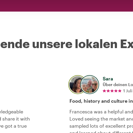
nde unsere lokalen Ex
Sara
Über deinen L
1 Jul
Food, history and culture in
wledgeable
Francesca was a helpful and
 share it with
Loved seeing the market and 
e got a true
sampled lots of excellent pr
and learned about different