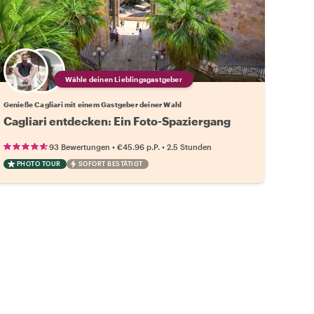
Wähle deinen Lieblingsgastgeber
Genieße Cagliari mit einem Gastgeber deiner Wahl
Cagliari entdecken: Ein Foto-Spaziergang
•
•
93 Bewertungen
€45.96
p.P.
2.5 Stunden
PHOTO TOUR
SOFORT BESTÄTIGT