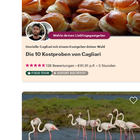
Wähle deinen Lieblingsgastgeber
Genieße Cagliari mit einem Gastgeber deiner Wahl
Die 10 Kostproben von Cagliari
•
•
128 Bewertungen
€91.91
p.P.
3 Stunden
FOOD TOUR
SOFORT BESTÄTIGT