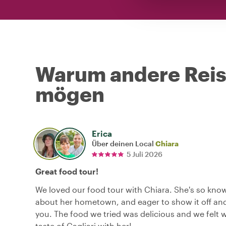
Warum andere Reise
mögen
Erica
Über deinen Local
Chiara
5 Juli 2026
Great food tour!
We loved our food tour with Chiara. She's so kno
about her hometown, and eager to show it off and
you. The food we tried was delicious and we felt w
taste of Cagliari with her!