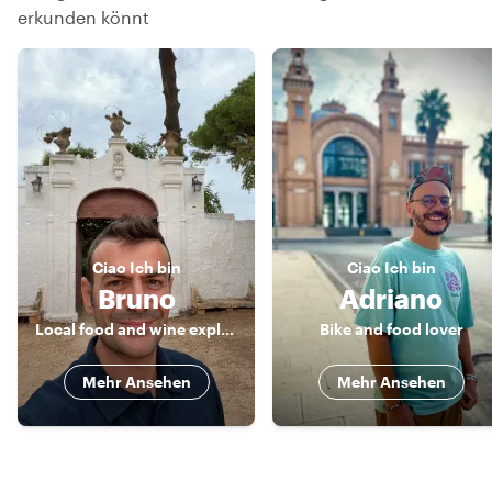
erkunden könnt
Ciao
Ich bin
Ciao
Ich bin
Bruno
Adriano
Local food and wine explorer
Bike and food lover
Mehr Ansehen
Mehr Ansehen