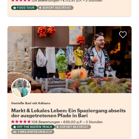
124 Bewertungen
€113.97
p.P.
3 Stunden
FOOD TOUR
SOFORT BESTÄTIGT
Genieße Bari mit Adriano
Markt & Lokales Leben: Ein Spaziergang abseits
der ausgetretenen Pfade in Bari
•
•
108 Bewertungen
€65.00
p.P.
3 Stunden
OFF THE BEATEN TRACK
SOFORT BESTÄTIGT
FAMILIENFREUNDLICH