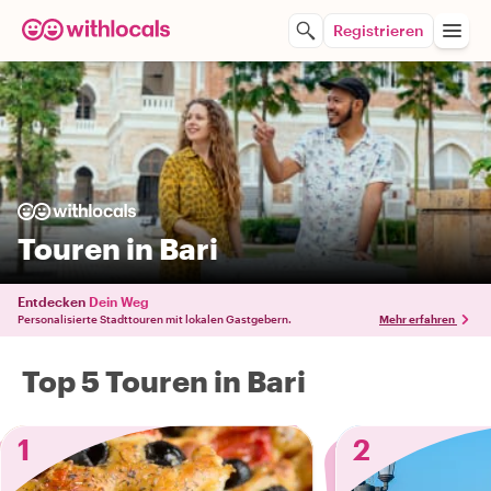
Registrieren
Touren in Bari
Entdecken
Dein Weg
Personalisierte Stadttouren mit lokalen Gastgebern.
Mehr erfahren
Top 5 Touren in Bari
1
2