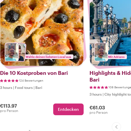
Wähle deinen liebsten Local aus
Mit Adriano
Die 10 Kostproben von Bari
Highlights & Hi
Bari
124 Bewertungen
3 hours
|
Food tours
|
Bari
108 Bewertung
3 hours
|
City highlight t
€113.97
€61.03
Entdecken
pro Person
pro Person