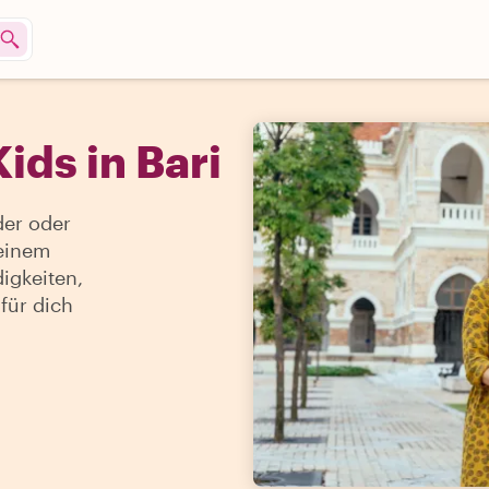
ids in Bari
der oder
 einem
igkeiten,
 für dich