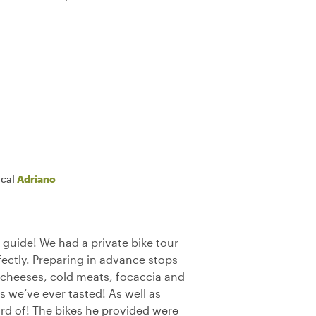
ocal
Adriano
guide! We had a private bike tour
rfectly. Preparing in advance stops
e cheeses, cold meats, focaccia and
 we’ve ever tasted! As well as
ard of! The bikes he provided were