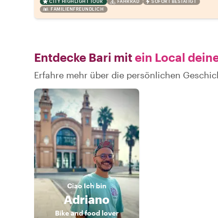
CITY HIGHLIGHT TOUR
FAHRRAD
SOFORT BESTÄTIGT
FAMILIENFREUNDLICH
Entdecke Bari mit
ein Local dein
Erfahre mehr über die persönlichen Geschic
Ciao
Ich bin
Adriano
Bike and food lover