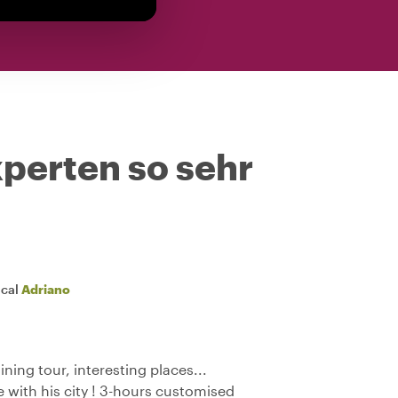
perten so sehr
ocal
Adriano
ining tour, interesting places...
e with his city ! 3-hours customised