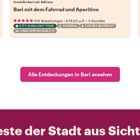
Genieße Bari mit Adriano
Bari mit dem Fahrrad und Aperitivo
•
•
108 Bewertungen
€78.00
p.P.
3 Stunden
CITY HIGHLIGHT TOUR
FAHRRAD
SOFORT BESTÄTIGT
FAMILIENFREUNDLICH
Alle Entdeckungen in Bari ansehen
ste der Stadt aus Sich