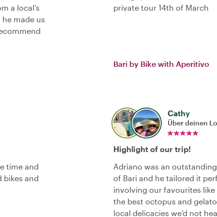
m a local’s
private tour 14th of March
e, he made us
y recommend
Bari by Bike with Aperitivo
Cathy
Über deinen L
Highlight of our trip!
he time and
Adriano was an outstanding 
d bikes and
of Bari and he tailored it pe
involving our favourites lik
the best octopus and gelatos
local delicacies we’d not he