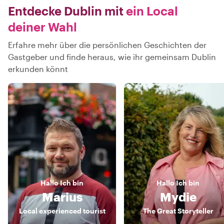
Entdecke Dublin mit
ein Local
deiner Wahl
Erfahre mehr über die persönlichen Geschichten der
Gastgeber und finde heraus, wie ihr gemeinsam Dublin
erkunden könnt
Hallo
Ich bin
Hallo
Ich bin
Marius
Mydie
Local experienced tourist
The Great Storyteller