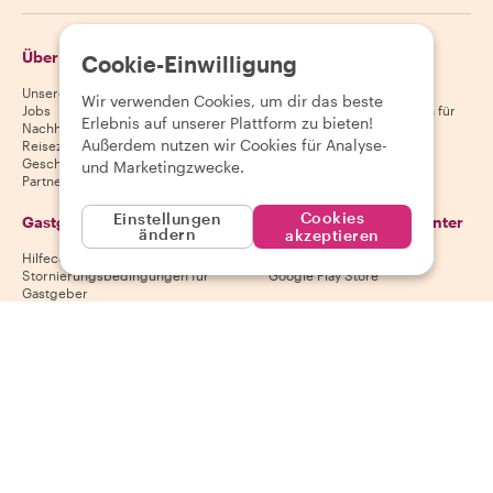
Über Withlocals
Gäste
Cookie-Einwilligung
Unsere Geschichte
Hilfecenter für Gäste
Wir verwenden Cookies, um dir das beste
Jobs
Stornierungsbedingungen für
Erlebnis auf unserer Plattform zu bieten!
Nachhaltigkeit
Gäste
Außerdem nutzen wir Cookies für Analyse-
Reiseziele
AGB für Gäste
Geschenkgutscheine
und Marketingzwecke.
Partnerschaften
Cookies
Einstellungen
Gastgeber
Lade unsere App herunter
ändern
akzeptieren
Hilfecenter für Gastgeber
App Store
Stornierungsbedingungen für
Google Play Store
Gastgeber
AGB für Gastgeber
Gastgeber werden
Folge uns
Wir akzeptieren
Mastercard, Visa, Amex, Di
Facebook
Instagram
YouTube
Verfügbarkeit variiert je nach Reiseziel