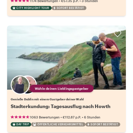
•
•
1174 Bewertungen
€57.35
p.P.
3 Stunden
CITY HIGHLIGHT TOUR
SOFORT BESTÄTIGT
Wähle deinen Lieblingsgastgeber
Genieße Dublin mit einem Gastgeber deiner Wahl
Stadterkundung: Tagesausflug nach Howth
•
•
1063 Bewertungen
€112.87
p.P.
6 Stunden
DAY TRIP
ÖFFENTLICHE VERKEHRSMITTEL
SOFORT BESTÄTIGT