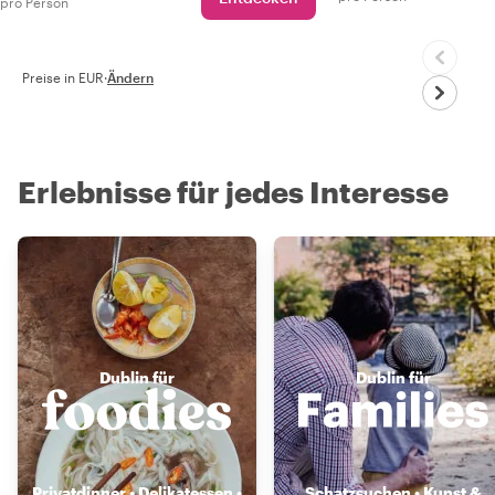
pro Person
Preise in EUR
·
Ändern
Erlebnisse für jedes Interesse
Dublin für
Dublin für
Privatdinner • Delikatessen •
Schatzsuchen • Kunst &