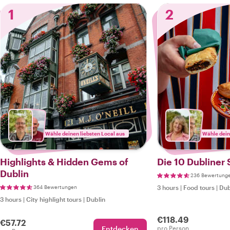
1
2
Wähle deinen liebsten Local aus
Wähle dein
Highlights & Hidden Gems of
Die 10 Dubliner 
Dublin
236 Bewertung
364 Bewertungen
3 hours
|
Food tours
|
Dub
3 hours
|
City highlight tours
|
Dublin
€118.49
€57.72
Entdecken
pro Person