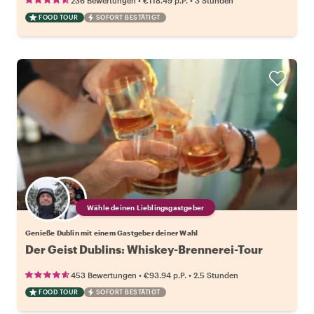
236 Bewertungen
€118.49
p.P.
3 Stunden
FOOD TOUR
SOFORT BESTÄTIGT
Wähle deinen Lieblingsgastgeber
Genieße Dublin mit einem Gastgeber deiner Wahl
Der Geist Dublins: Whiskey-Brennerei-Tour
•
•
453 Bewertungen
€93.94
p.P.
2.5 Stunden
FOOD TOUR
SOFORT BESTÄTIGT