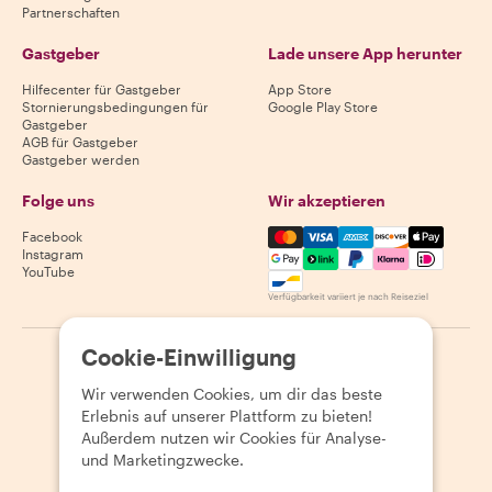
Partnerschaften
Gastgeber
Lade unsere App herunter
Hilfecenter für Gastgeber
App Store
Stornierungsbedingungen für
Google Play Store
Gastgeber
AGB für Gastgeber
Gastgeber werden
Folge uns
Wir akzeptieren
Mastercard, Visa, Amex, Di
Facebook
Instagram
YouTube
Verfügbarkeit variiert je nach Reiseziel
Cookie-Einwilligung
©
2026
Withlocals.com
|
Datenschutzerklärung
|
Cookies
|
Seitenübersicht
Wir verwenden Cookies, um dir das beste
Erlebnis auf unserer Plattform zu bieten!
Außerdem nutzen wir Cookies für Analyse-
und Marketingzwecke.