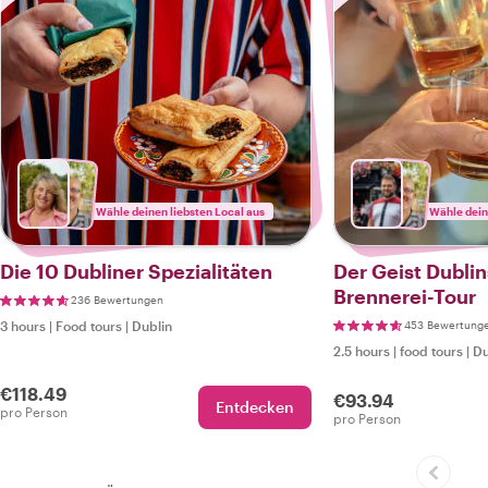
Wähle deinen liebsten Local aus
Wähle dein
Die 10 Dubliner Spezialitäten
Der Geist Dublin
Brennerei-Tour
236 Bewertungen
3 hours
|
Food tours
|
Dublin
453 Bewertung
2.5 hours
|
food tours
|
Du
€118.49
€93.94
Entdecken
pro Person
pro Person