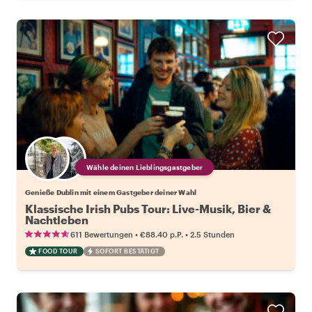
Wähle deinen Lieblingsgastgeber
Genieße Dublin mit einem Gastgeber deiner Wahl
Klassische Irish Pubs Tour: Live-Musik, Bier &
Nachtleben
•
•
611 Bewertungen
€88.40
p.P.
2.5 Stunden
FOOD TOUR
SOFORT BESTÄTIGT