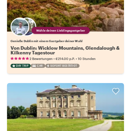
Wähle deinen Lieblingsgastgeber
Genieße Dublin mit einem Gastgeber deiner Wahl
Von Dublin: Wicklow Mountains, Glendalough &
Kilkenny Tagestour
•
•
2 Bewertungen
€214.00
p.P.
10 Stunden
DAY TRIP
CAR
SOFORT BESTÄTIGT