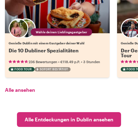
Wähle deinen Lieblingsgastgeber
Genieße Dublin mit einem Gastgeber deiner Wahl
Genieße Du
Die 10 Dubliner Spezialitäten
Der Ge
Tour
•
•
236 Bewertungen
€118.49
p.P.
3 Stunden
FOOD TOUR
SOFORT BESTÄTIGT
FOOD 
Alle ansehen
Alle Entdeckungen in Dublin ansehen