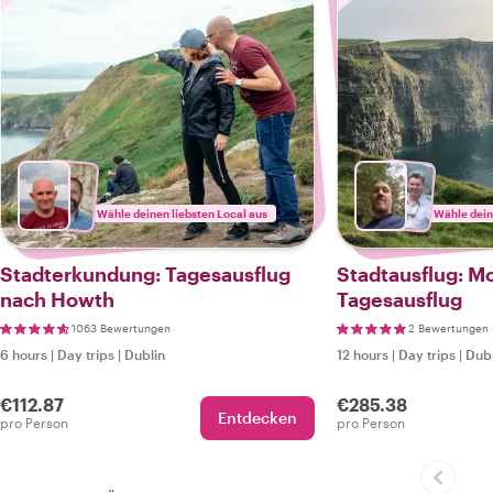
Wähle deinen liebsten Local aus
Wähle dein
Stadterkundung: Tagesausflug
Stadtausflug: M
nach Howth
Tagesausflug
1063 Bewertungen
2 Bewertungen
6 hours
|
Day trips
|
Dublin
12 hours
|
Day trips
|
Dubl
€112.87
€285.38
Entdecken
pro Person
pro Person