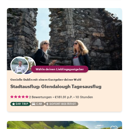
Wähle deinen Lieblingsgastgeber
Genieße Dublin mit einem Gastgeber deiner Wahl
Stadtausflug: Glendalough Tagesausflug
•
•
2 Bewertungen
€181.91
p.P.
10 Stunden
DAY TRIP
CAR
SOFORT BESTÄTIGT