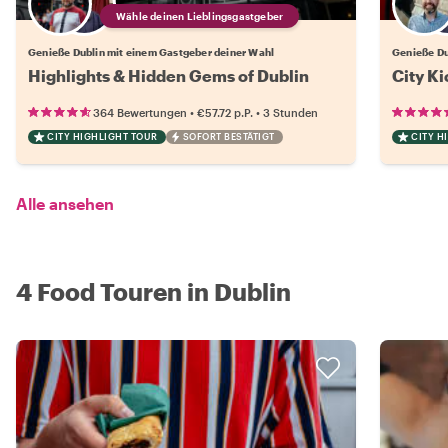
Wähle deinen Lieblingsgastgeber
Genieße Dublin mit einem Gastgeber deiner Wahl
Genieße Du
Highlights & Hidden Gems of Dublin
City Ki
•
•
364 Bewertungen
€57.72
p.P.
3 Stunden
CITY HIGHLIGHT TOUR
SOFORT BESTÄTIGT
CITY H
Alle ansehen
4 Food Touren in Dublin