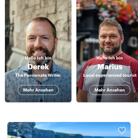
Hallo
Ich bin
Hallo
Ich bin
Derek
Marius
The Passionate Writer
Local experienced tourist
Mehr Ansehen
Mehr Ansehen