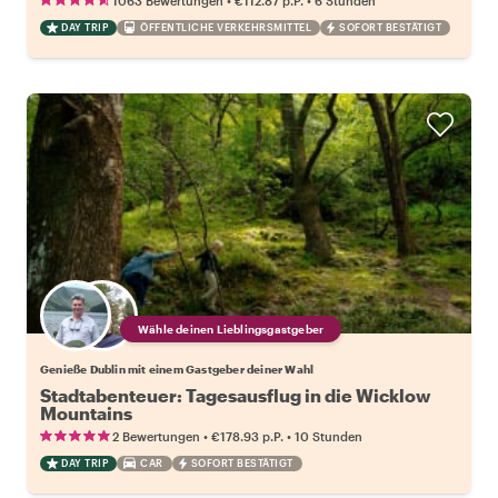
1063 Bewertungen
€112.87
p.P.
6 Stunden
DAY TRIP
ÖFFENTLICHE VERKEHRSMITTEL
SOFORT BESTÄTIGT
Wähle deinen Lieblingsgastgeber
Genieße Dublin mit einem Gastgeber deiner Wahl
Stadtabenteuer: Tagesausflug in die Wicklow
Mountains
•
•
2 Bewertungen
€178.93
p.P.
10 Stunden
DAY TRIP
CAR
SOFORT BESTÄTIGT