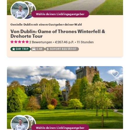
Wähle deinen Lieblingsgastgeber
Genieße Dublin mit einem Gastgeber deiner Wahl
Von Dublin: Game of Thrones Winterfell &
Drehorte Tour
•
•
2 Bewertungen
€267.46
p.P.
11 Stunden
DAY TRIP
CAR
SOFORT BESTÄTIGT
Wähle deinen Lieblingsgastgeber