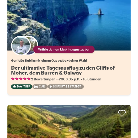
Wähle deinen Lieblingsgastgeber
Genieße Dublin mit einem Gastgeber deiner Wahl
Der ultimative Tagesausflug zu den Cliffs of
Moher, dem Burren & Galway
•
•
2 Bewertungen
€308.35
p.P.
13 Stunden
DAY TRIP
CAR
SOFORT BESTÄTIGT