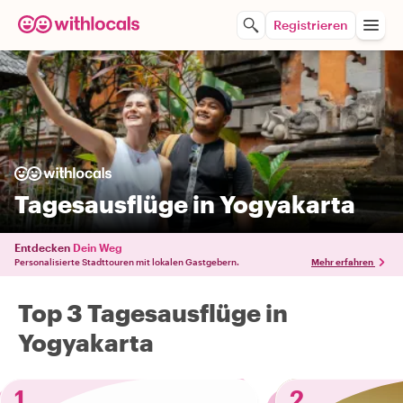
Registrieren
Tagesausflüge in Yogyakarta
Entdecken
Dein Weg
Personalisierte Stadttouren mit lokalen Gastgebern.
Mehr erfahren
Top 3 Tagesausflüge in
Yogyakarta
1
2