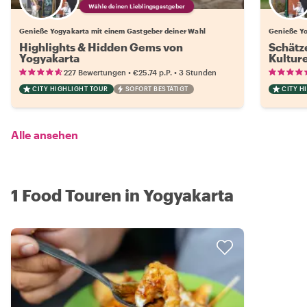
Wähle deinen Lieblingsgastgeber
Genieße Yogyakarta mit einem Gastgeber deiner Wahl
Genieße Yo
Highlights & Hidden Gems von
Schätz
Yogyakarta
Kultur
•
•
227 Bewertungen
€25.74
p.P.
3 Stunden
CITY HIGHLIGHT TOUR
SOFORT BESTÄTIGT
CITY H
Alle ansehen
1 Food Touren in Yogyakarta