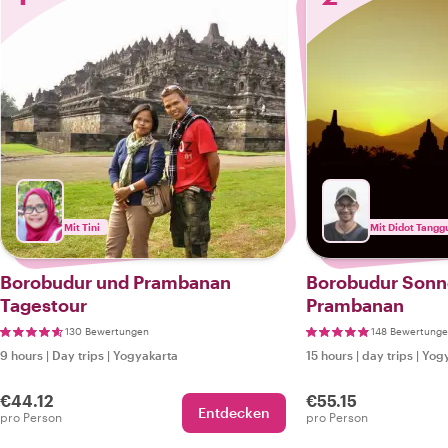
Mit Tini
Mit Didot Tangg
Borobudur und Prambanan
Borobudur Sonn
Tagestour
Prambanan
130 Bewertungen
148 Bewertung
9 hours
|
Day trips
|
Yogyakarta
15 hours
|
day trips
|
Yogy
€44.12
€55.15
Entdecken
pro Person
pro Person