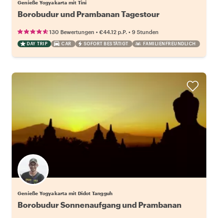
Genieße Yogyakarta mit Tini
Borobudur und Prambanan Tagestour
•
•
130 Bewertungen
€44.12
p.P.
9 Stunden
DAY TRIP
CAR
SOFORT BESTÄTIGT
FAMILIENFREUNDLICH
Genieße Yogyakarta mit Didot Tangguh
Borobudur Sonnenaufgang und Prambanan