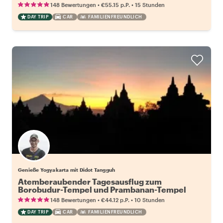
•
•
148 Bewertungen
€55.15
p.P.
15 Stunden
DAY TRIP
CAR
FAMILIENFREUNDLICH
Genieße Yogyakarta mit Didot Tangguh
Atemberaubender Tagesausflug zum
Borobudur-Tempel und Prambanan-Tempel
•
•
148 Bewertungen
€44.12
p.P.
10 Stunden
DAY TRIP
CAR
FAMILIENFREUNDLICH