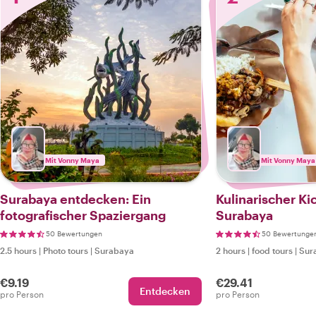
Mit Vonny Maya
Mit Vonny Maya
Surabaya entdecken: Ein
Kulinarischer Kic
fotografischer Spaziergang
Surabaya
50 Bewertungen
50 Bewertunge
2.5 hours
|
Photo tours
|
Surabaya
2 hours
|
food tours
|
Sur
€9.19
€29.41
Entdecken
pro Person
pro Person