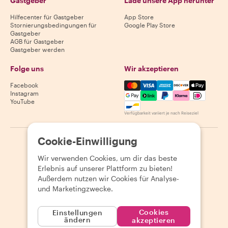
Gastgeber
Lade unsere App herunter
Hilfecenter für Gastgeber
App Store
Stornierungsbedingungen für
Google Play Store
Gastgeber
AGB für Gastgeber
Gastgeber werden
Folge uns
Wir akzeptieren
Mastercard, Visa, Amex, Di
Facebook
Instagram
YouTube
Verfügbarkeit variiert je nach Reiseziel
Cookie-Einwilligung
©
2026
Withlocals.com
|
Datenschutzerklärung
|
Cookies
|
Seitenübersicht
Wir verwenden Cookies, um dir das beste
Erlebnis auf unserer Plattform zu bieten!
Außerdem nutzen wir Cookies für Analyse-
und Marketingzwecke.
Cookies
Einstellungen
ändern
akzeptieren