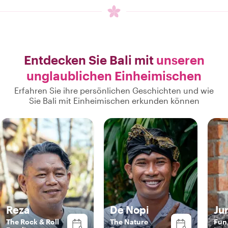
Entdecken Sie Bali mit
unseren
unglaublichen Einheimischen
Erfahren Sie ihre persönlichen Geschichten und wie
Sie Bali mit Einheimischen erkunden können
Reza
De Nopi
Ju
The Rock & Roll
The Nature
Fun,