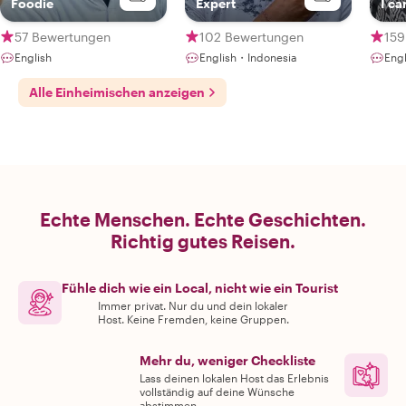
Foodie
Expert
I ca
pers
57 Bewertungen
102 Bewertungen
159
English
English・Indonesia
Eng
Alle Einheimischen anzeigen
Echte Menschen. Echte Geschichten.
Richtig gutes Reisen.
Fühle dich wie ein Local, nicht wie ein Tourist
Immer privat. Nur du und dein lokaler
Host. Keine Fremden, keine Gruppen.
Mehr du, weniger Checkliste
Lass deinen lokalen Host das Erlebnis
vollständig auf deine Wünsche
abstimmen.