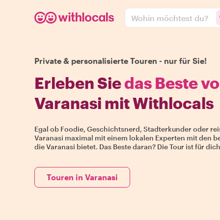
Wohin möchtest du?
Private & personalisierte Touren - nur für Sie!
Erleben Sie
das Beste v
Varanasi mit Withlocals
Egal ob Foodie, Geschichtsnerd, Stadterkunder oder re
Varanasi maximal mit einem lokalen Experten mit den b
die Varanasi bietet. Das Beste daran? Die Tour ist für d
Touren in Varanasi