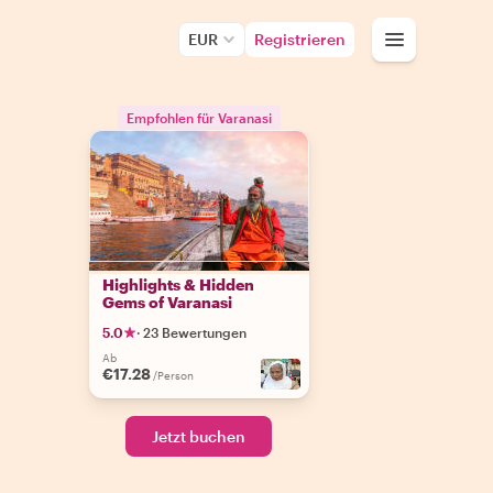
EUR
Registrieren
Empfohlen für Varanasi
Highlights & Hidden
Gems of Varanasi
5.0
·
23 Bewertungen
Ab
€17.28
/Person
Jetzt buchen