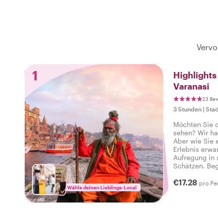
Vervo
1
Highlight
Varanasi
23 Be
3 Stunden
|
Stad
Möchten Sie d
sehen? Wir ha
Aber wie Sie 
Erlebnis erwar
Aufregung in 
Schätzen. Beg
Lieblingsloka
€17.28
Atmosphäre de
pro Pe
Wähle deinen Lieblings-Local
alles zu biet
können: Ich h
erlebt!