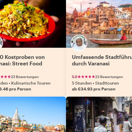
10 Kostproben von
Umfassende Stadtführ
nasi: Street Food
durch Varanasi
23 Bewertungen
5.0
23 Bewertungen
nden
•
Kulinarische Touren
5 Stunden
•
Stadttouren
3.46 pro Person
ab €34.93 pro Person