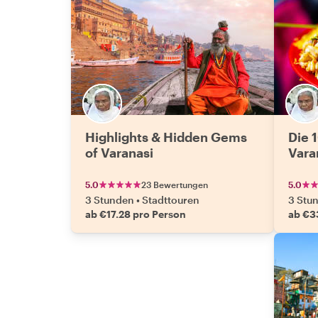
Highlights & Hidden Gems
Die 
of Varanasi
Vara
5.0
23 Bewertungen
5.0
3 Stunden
•
Stadttouren
3 Stu
ab €17.28 pro Person
ab €3