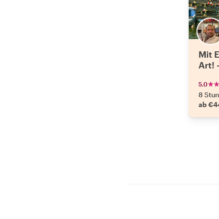
Mit 
Art!
5.0
8 Stu
ab €4