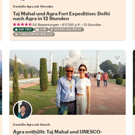
Genieße Agra mit Virendra
Taj Mahal und Agra Fort Expedition: Delhi
nach Agra in 12 Stunden
•
•
50 Bewertungen
€117.65
p.P.
12 Stunden
DAY TRIP
CAR
SOFORT BESTÄTIGT
FAMILIENFREUNDLICH
Genieße Agra mit Harish
Agra enthüllt: Taj Mahal und UNESCO-