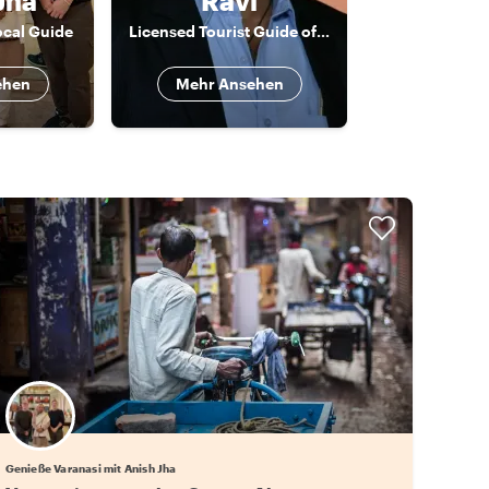
Jha
Ravi
ocal Guide
Licensed Tourist Guide of Jaipur
ehen
Mehr Ansehen
Genieße Varanasi mit Anish Jha