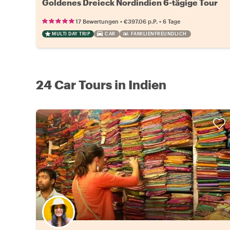
Goldenes Dreieck Nordindien 6-tägige Tour
•
•
17 Bewertungen
€397.06
p.P.
6 Tage
MULTI DAY TRIP
CAR
FAMILIENFREUNDLICH
24 Car Tours in Indien