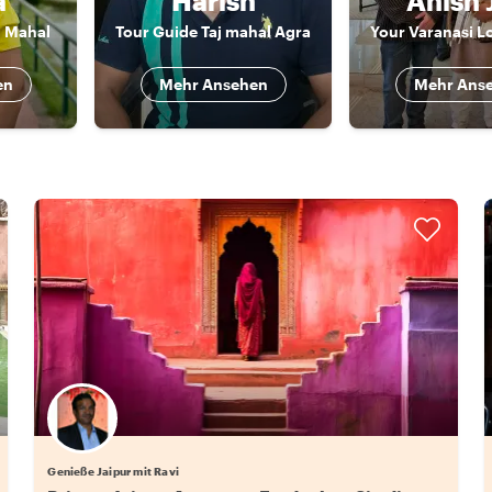
a
Harish
Anish 
j Mahal
Tour Guide Taj mahal Agra
Your Varanasi L
en
Mehr Ansehen
Mehr Ans
Genieße Jaipur mit Ravi