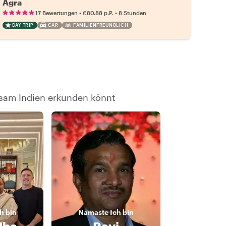
Agra
•
•
17 Bewertungen
€80.88
p.P.
8 Stunden
DAY TRIP
CAR
FAMILIENFREUNDLICH
nsam Indien erkunden könnt
h bin
Namaste
Ich bin