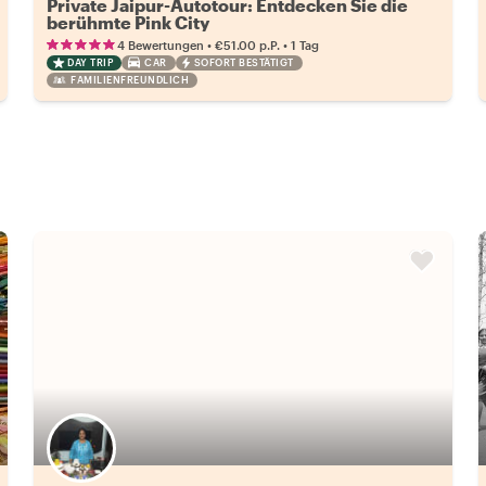
Private Jaipur-Autotour: Entdecken Sie die
berühmte Pink City
•
•
4 Bewertungen
€51.00
p.P.
1 Tag
DAY TRIP
CAR
SOFORT BESTÄTIGT
FAMILIENFREUNDLICH