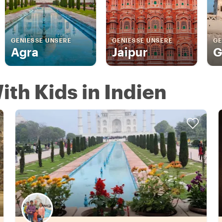
GENIESSE UNSERE
GENIESSE UNSERE
GE
Agra
Jaipur
G
ith Kids in Indien