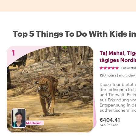
Top 5 Things To Do With Kids in
1
Taj Mahal, Ti
tägiges Nord
17 Bewertu
120 hours
|
multi day 
Diese Tour bietet 
der indischen Kult
und Tierwelt. Es i
aus Erkundung vo
Entspannung in de
authentischem in
€404.41
Mit Harish
pro Person