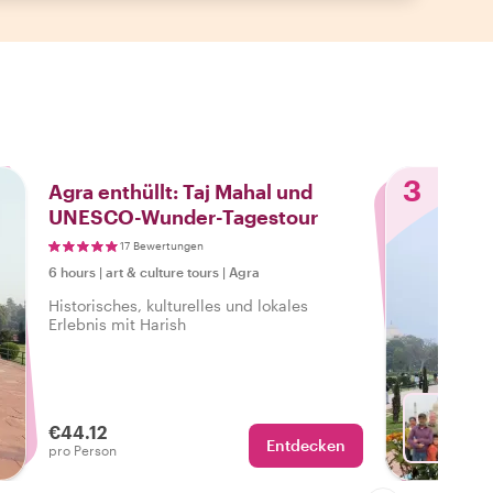
3
Agra enthüllt: Taj Mahal und
UNESCO-Wunder-Tagestour
17 Bewertungen
6 hours
|
art & culture tours
|
Agra
Historisches, kulturelles und lokales
Erlebnis mit Harish
€44.12
Entdecken
Mit Vi
pro Person