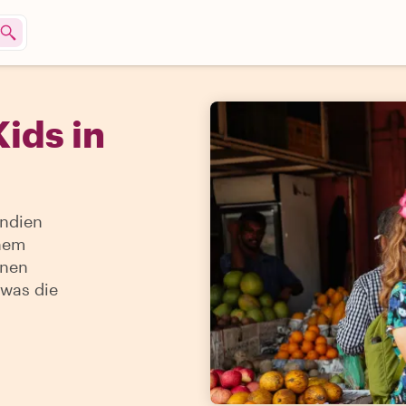
ids in
Indien
inem
inen
 was die