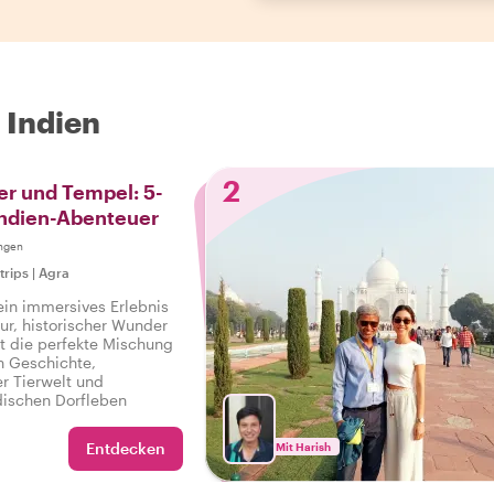
 Indien
2
ger und Tempel: 5-
indien-Abenteuer
ngen
trips
|
Agra
ein immersives Erlebnis
ur, historischer Wunder
st die perfekte Mischung
n Geschichte,
r Tierwelt und
dischen Dorfleben
Entdecken
Mit Harish