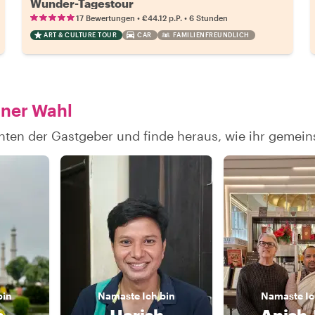
Wunder-Tagestour
•
•
17 Bewertungen
€44.12
p.P.
6 Stunden
ART & CULTURE TOUR
CAR
FAMILIENFREUNDLICH
iner Wahl
hten der Gastgeber und finde heraus, wie ihr gemei
bin
Namaste
Ich bin
Namaste
Ic