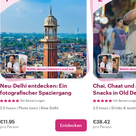
Wähle deinen liebsten Local aus
Wähle dein
Neu-Delhi entdecken: Ein
Chai, Chaat und
fotografischer Spaziergang
Snacks in Old De
194 Bewertungen
144 Bewertung
2.5 hours
|
Photo tours
|
New Delhi
2.5 hours
|
Drinks & tasti
€11.95
€38.42
Entdecken
pro Person
pro Person