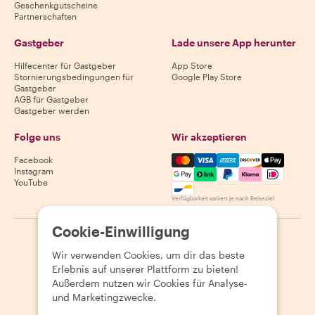
Geschenkgutscheine
Partnerschaften
Gastgeber
Lade unsere App herunter
Hilfecenter für Gastgeber
App Store
Stornierungsbedingungen für
Google Play Store
Gastgeber
AGB für Gastgeber
Gastgeber werden
Folge uns
Wir akzeptieren
Mastercard, Visa, Amex, Di
Facebook
Instagram
YouTube
Verfügbarkeit variiert je nach Reiseziel
Cookie-Einwilligung
©
2026
Withlocals.com
|
Datenschutzerklärung
|
Cookies
|
Wir verwenden Cookies, um dir das beste
Seitenübersicht
Erlebnis auf unserer Plattform zu bieten!
Außerdem nutzen wir Cookies für Analyse-
und Marketingzwecke.