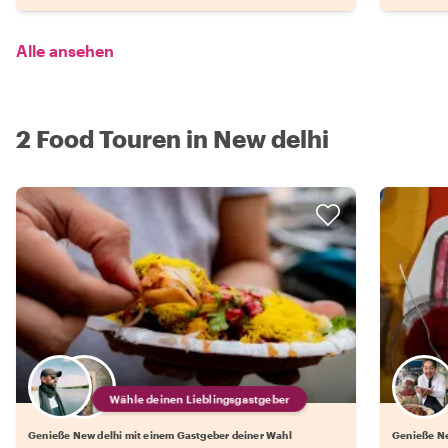
Alle ansehen
2 Food Touren in New delhi
Wähle deinen Lieblingsgastgeber
Genieße New delhi mit einem Gastgeber deiner Wahl
Genieße Ne