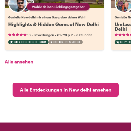
Wähle deinen Lieblingsgastgeber
Genieße New delhi mit einem Gastgeber deiner Wahl
Genieße Ne
Highlights & Hidden Gems of New Delhi
Umfass
Delhi
•
•
135 Bewertungen
€17.28
p.P.
3 Stunden
CITY HIGHLIGHT TOUR
SOFORT BESTÄTIGT
CITY H
Alle ansehen
Alle Entdeckungen in New delhi ansehen