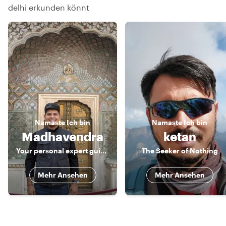
delhi erkunden könnt
Namaste
Ich bin
Namaste
Ich bin
Madhavendra
ketan
Your personal expert guide for Delhi, Agra & Jaipur!!
The Seeker of Nothing
Mehr Ansehen
Mehr Ansehen