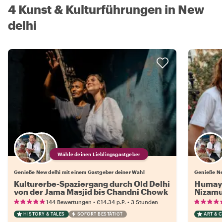
4 Kunst & Kulturführungen in New
delhi
Wähle deinen Lieblingsgastgeber
Genieße New delhi mit einem Gastgeber deiner Wahl
Genieße Ne
Kulturerbe-Spaziergang durch Old Delhi
Humayu
von der Jama Masjid bis Chandni Chowk
Nizamu
•
•
144 Bewertungen
€14.34
p.P.
3 Stunden
HISTORY & TALES
SOFORT BESTÄTIGT
ART & 