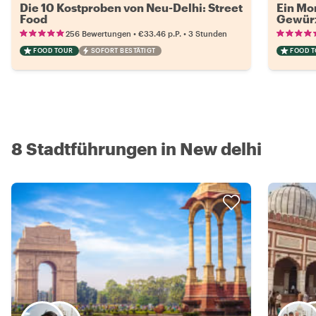
Die 10 Kostproben von Neu-Delhi: Street
Ein Mo
Food
Gewürz
•
•
256 Bewertungen
€33.46
p.P.
3 Stunden
FOOD TOUR
SOFORT BESTÄTIGT
FOOD 
8 Stadtführungen in New delhi