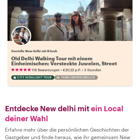
Genieße New delhi mit Ritesh
Old Delhi Walking Tour mit einem
Einheimischen: Versteckte Juwelen, Street
Food & Kultur
•
•
118 Bewertungen
€20.22
p.P.
3 Stunden
CITY HIGHLIGHT TOUR
FAMILIENFREUNDLICH
Entdecke New delhi mit
ein Local
deiner Wahl
Erfahre mehr über die persönlichen Geschichten der
Gastgeber und finde heraus, wie ihr gemeinsam New