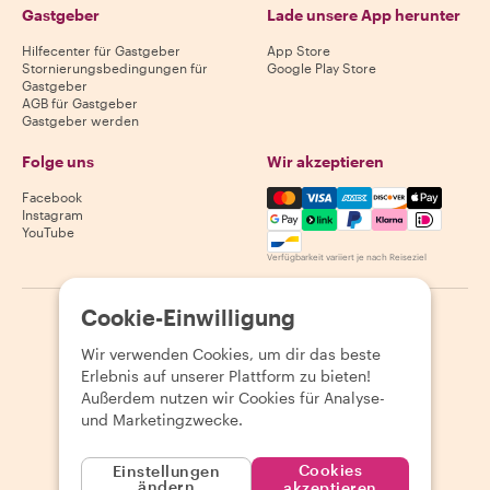
Gastgeber
Lade unsere App herunter
Hilfecenter für Gastgeber
App Store
Stornierungsbedingungen für
Google Play Store
Gastgeber
AGB für Gastgeber
Gastgeber werden
Folge uns
Wir akzeptieren
Mastercard, Visa, Amex, Di
Facebook
Instagram
YouTube
Verfügbarkeit variiert je nach Reiseziel
Cookie-Einwilligung
©
2026
Withlocals.com
|
Datenschutzerklärung
|
Cookies
|
Seitenübersicht
Wir verwenden Cookies, um dir das beste
Erlebnis auf unserer Plattform zu bieten!
Außerdem nutzen wir Cookies für Analyse-
und Marketingzwecke.
Cookies
Einstellungen
ändern
akzeptieren