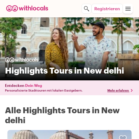
Registrieren
Highlights Tours in New delhi
Entdecken
Dein Weg
Personalisierte Stadttouren mit lokalen Gastgebern.
Mehr erfahren
Alle Highlights Tours in New
delhi