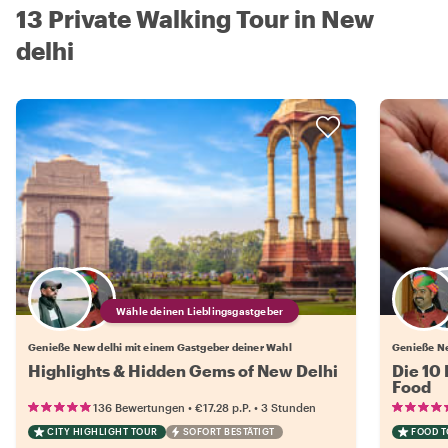
13 Private Walking Tour in New
delhi
Wähle deinen Lieblingsgastgeber
Genieße New delhi mit einem Gastgeber deiner Wahl
Genieße Ne
Highlights & Hidden Gems of New Delhi
Die 10
Food
•
•
136 Bewertungen
€17.28
p.P.
3 Stunden
CITY HIGHLIGHT TOUR
SOFORT BESTÄTIGT
FOOD 