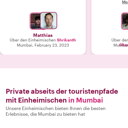
Me
vermittelt, die
machen. C
sachkundig, mi
Fragen bea
Erfahrung sowo
angenehm machte. Ich habe
Matthias
mit einer völ
Über den Einheimischen
Shrikanth
Über de
verlassen. Ich 
Cha
Mumbai, February 23, 2023
Mumbai,
der Mumbai 
em
Private abseits der touristenpfade
mit Einheimischen
in Mumbai
Unsere Einheimischen bieten Ihnen die besten
Erlebnisse, die Mumbai zu bieten hat