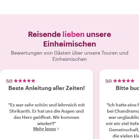
Reisende
lieben
unsere
Einheimischen
Bewertungen von Gästen über unsere Touren und
Einheimischen
5.0
5.0
Beste Anleitung aller Zeiten!
Bitte bu
"Es war sehr schön und lehrreich mit
"Ich hatte eine
Shrikanth. Er hat uns die Augen und
bei Chandramoh
das Herz geöffnet. Wir kommen
war unglaublic
wieder!!"
mir ein viel tief
Mehr lesen
Gemeinschaft,
die vielen 