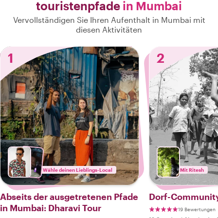
touristenpfade
in Mumbai
Vervollständigen Sie Ihren Aufenthalt in Mumbai mit
diesen Aktivitäten
1
2
Wähle deinen Lieblings-Local
Mit Ritesh
Abseits der ausgetretenen Pfade
Dorf-Community
in Mumbai: Dharavi Tour
19 Bewertungen