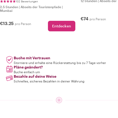
12 Stunden
|
Abseits der
102 Bewertungen
2,5 Stunden
|
Abseits der Touristenpfade
|
Mumbai
€74
pro Person
€13.25
pro Person
Entdecken
Buche mit Vertrauen
Storniere und erhalte eine Rückerstattung bis zu 7 Tage vorher
Pläne geändert?
Buche einfach um
Bezahle auf deine Weise
Schnelles, sicheres Bezahlen in deiner Währung