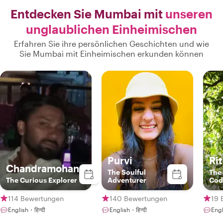
Entdecken Sie Mumbai mit
unseren
unglaublichen Einheimischen
Erfahren Sie ihre persönlichen Geschichten und wie
Sie Mumbai mit Einheimischen erkunden können
Purvi
Ri
Chandramohan
The Soulful
The
The Curious Explorer
Adventurer
Cod
114 Bewertungen
140 Bewertungen
19 
English・हिन्दी
English・हिन्दी
Engl