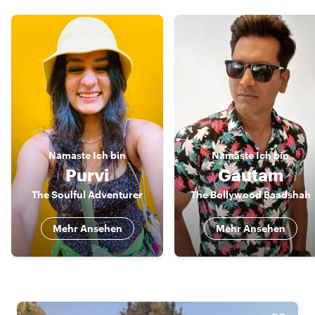
Namaste
Ich bin
Namaste
Ich bin
Purvi
Gautam
The Soulful Adventurer
The Bollywood Baadshah
Mehr Ansehen
Mehr Ansehen