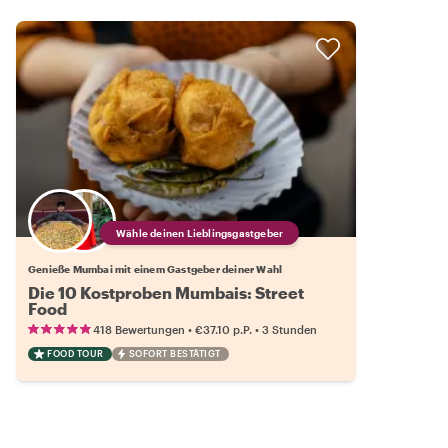
Wähle deinen Lieblingsgastgeber
Genieße Mumbai mit einem Gastgeber deiner Wahl
Die 10 Kostproben Mumbais: Street
Food
•
•
418 Bewertungen
€37.10
p.P.
3 Stunden
FOOD TOUR
SOFORT BESTÄTIGT