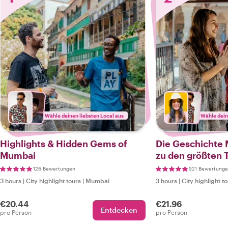
Wähle deinen liebsten Local aus
Wähle dein
Highlights & Hidden Gems of
Die Geschichte 
Mumbai
zu den größten
126 Bewertungen
521 Bewertung
3 hours
|
City highlight tours
|
Mumbai
3 hours
|
City highlight t
€20.44
€21.96
Entdecken
pro Person
pro Person