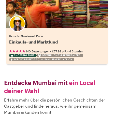
Genieße Mumbai mit Purvi
Einkaufs- und Marktfund
•
•
140 Bewertungen
€77.94
p.P.
4 Stunden
SHOPPING TOUR
ÖFFENTLICHE VERKEHRSMITTEL
SOFORT BESTÄTIGT
FAMILIENFREUNDLICH
Entdecke Mumbai mit
ein Local
deiner Wahl
Erfahre mehr über die persönlichen Geschichten der
Gastgeber und finde heraus, wie ihr gemeinsam
Mumbai erkunden könnt