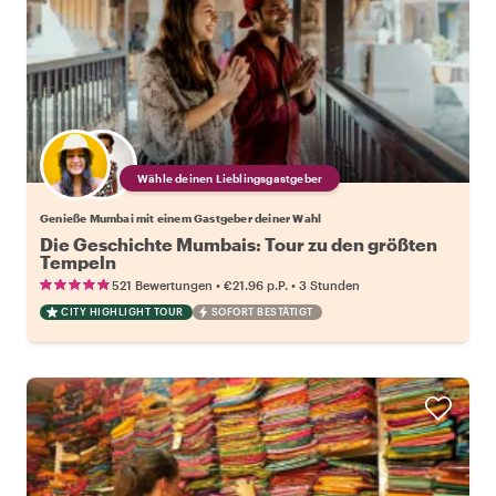
Wähle deinen Lieblingsgastgeber
Genieße Mumbai mit einem Gastgeber deiner Wahl
Die Geschichte Mumbais: Tour zu den größten
Tempeln
•
•
521 Bewertungen
€21.96
p.P.
3 Stunden
CITY HIGHLIGHT TOUR
SOFORT BESTÄTIGT