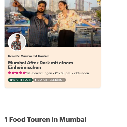
Genieße Mumbai mit Gautam
Mumbai After Dark mit einem
Einheimischen
•
•
123 Bewertungen
€17.65
p.P.
2 Stunden
NIGHT TOUR
SOFORT BESTÄTIGT
1 Food Touren in Mumbai