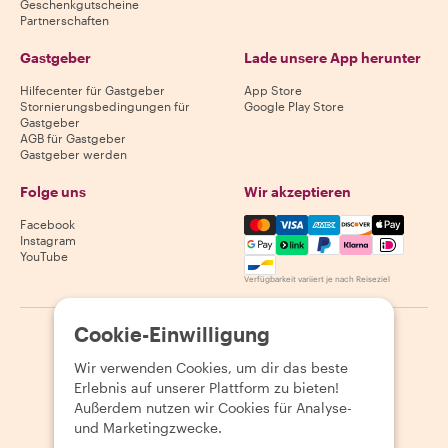
Geschenkgutscheine
Partnerschaften
Gastgeber
Lade unsere App herunter
Hilfecenter für Gastgeber
App Store
Stornierungsbedingungen für
Google Play Store
Gastgeber
AGB für Gastgeber
Gastgeber werden
Folge uns
Wir akzeptieren
Mastercard, Visa, Amex, Di
Facebook
Instagram
YouTube
Verfügbarkeit variiert je nach Reiseziel
Cookie-Einwilligung
©
2026
Withlocals.com
|
Datenschutzerklärung
|
Cookies
|
Seitenübersicht
Wir verwenden Cookies, um dir das beste
Erlebnis auf unserer Plattform zu bieten!
Außerdem nutzen wir Cookies für Analyse-
und Marketingzwecke.