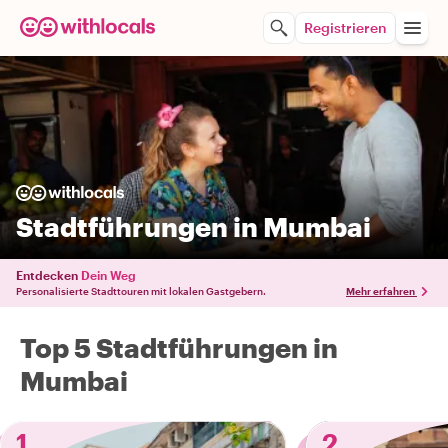
Registrieren
Stadtführungen in Mumbai
Entdecken
Dein Weg
Personalisierte Stadttouren mit lokalen Gastgebern.
Mehr erfahren
Top 5 Stadtführungen in
Mumbai
1
2