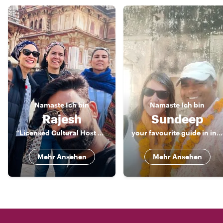
Namaste
Ich bin
Namaste
Ich bin
Rajesh
Sundeep
“Licensed Cultural Host & Storyteller | Jaipur & India”
your favourite guide in india
Mehr Ansehen
Mehr Ansehen