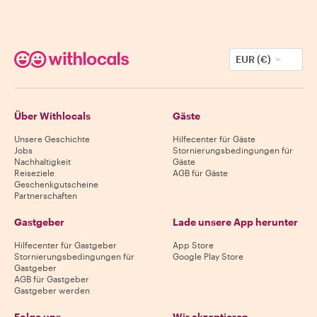
EUR (€)
Über Withlocals
Gäste
Unsere Geschichte
Hilfecenter für Gäste
Jobs
Stornierungsbedingungen für
Nachhaltigkeit
Gäste
Reiseziele
AGB für Gäste
Geschenkgutscheine
Partnerschaften
Gastgeber
Lade unsere App herunter
Hilfecenter für Gastgeber
App Store
Stornierungsbedingungen für
Google Play Store
Gastgeber
AGB für Gastgeber
Gastgeber werden
Folge uns
Wir akzeptieren