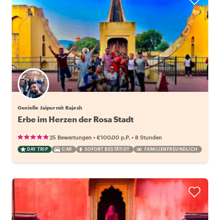
Genieße Jaipur mit Rajesh
Erbe im Herzen der Rosa Stadt
•
•
25 Bewertungen
€100.00
p.P.
8 Stunden
DAY TRIP
CAR
SOFORT BESTÄTIGT
FAMILIENFREUNDLICH