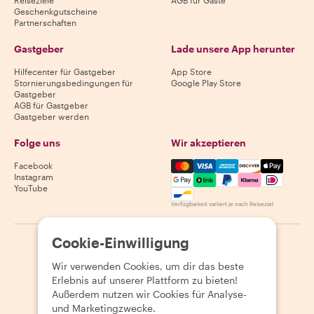
Reiseziele
AGB für Gäste
Geschenkgutscheine
Partnerschaften
Gastgeber
Lade unsere App herunter
Hilfecenter für Gastgeber
App Store
Stornierungsbedingungen für
Google Play Store
Gastgeber
AGB für Gastgeber
Gastgeber werden
Folge uns
Wir akzeptieren
Mastercard, Visa, Amex, Di
Facebook
Instagram
YouTube
Verfügbarkeit variiert je nach Reiseziel
Cookie-Einwilligung
©
2026
Withlocals.com
|
Datenschutzerklärung
|
Cookies
|
Seitenübersicht
Wir verwenden Cookies, um dir das beste
Erlebnis auf unserer Plattform zu bieten!
Außerdem nutzen wir Cookies für Analyse-
und Marketingzwecke.