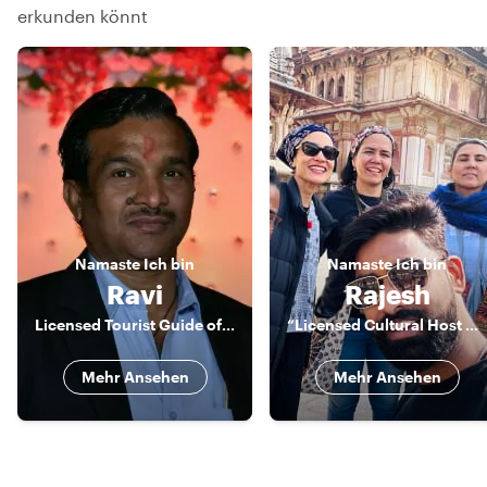
erkunden könnt
Namaste
Ich bin
Namaste
Ich bin
Ravi
Rajesh
Licensed Tourist Guide of Jaipur
“Licensed Cultural Host & Storyteller | Jaipur & India”
Mehr Ansehen
Mehr Ansehen