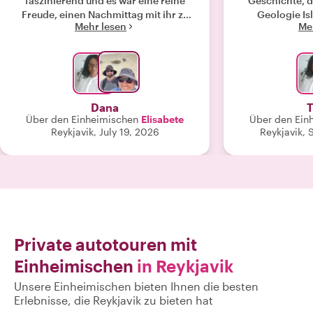
faszinierend und es war eine reine
Geschichte, 
Freude, einen Nachmittag mit ihr zu
Geologie Isl
Mehr lesen
Me
verbringen. Ich kann sie nur
fröhliche u
wärmstens empfehlen."
Persönlichke
etwas ga
Dana
Über den Einheimischen
Elisabete
Über den Ein
Reykjavik, July 19, 2026
Reykjavik,
Private autotouren mit
Einheimischen
in Reykjavik
Unsere Einheimischen bieten Ihnen die besten
Erlebnisse, die Reykjavik zu bieten hat