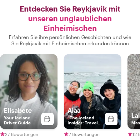
Entdecken Sie Reykjavik mit
unseren unglaublichen
Einheimischen
Erfahren Sie ihre persönlichen Geschichten und wie
Sie Reykjavik mit Einheimischen erkunden können
Elisabete
Alaa
Lal
Your Iceland
“The Iceland
Driver Guide
Insider: Travel
Mast
Beyond
Ordinary"
27 Bewertungen
7 Bewertungen
12 