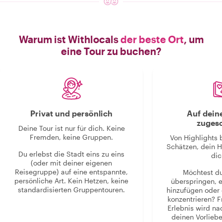
Warum ist Withlocals
der beste Ort
, um
eine Tour zu buchen?
Privat und persönlich
Auf dein
zugesc
Deine Tour ist nur für dich. Keine
Fremden, keine Gruppen.
Von Highlights 
Schätzen, dein H
Du erlebst die Stadt eins zu eins
dic
(oder mit deiner eigenen
Reisegruppe) auf eine entspannte,
Möchtest d
persönliche Art. Kein Hetzen, keine
überspringen, 
standardisierten Gruppentouren.
hinzufügen oder 
konzentrieren? F
Erlebnis wird n
deinen Vorlieb