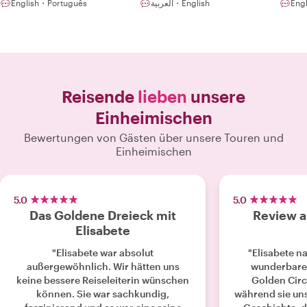
English・Português
العربية・English
Engl
Reisende
lieben
unsere
Einheimischen
Bewertungen von Gästen über unsere Touren und
Einheimischen
5.0
5.0
Das Goldene Dreieck mit
Review a
Elisabete
"Elisabete war absolut
"Elisabete n
außergewöhnlich. Wir hätten uns
wunderbare 
keine bessere Reiseleiterin wünschen
Golden Circl
können. Sie war sachkundig,
während sie un