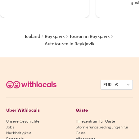
gest
Iceland
Reykjavik
Touren in Reykjavik
Autotouren in Reykjavik
EUR
-
€
Über Withlocals
Gäste
Unsere Geschichte
Hilfezentrum für Gäste
Jobs
Stornierungsbedingungen für
Nachhaltigkeit
Gäste
Reiseziele
Allgemeine