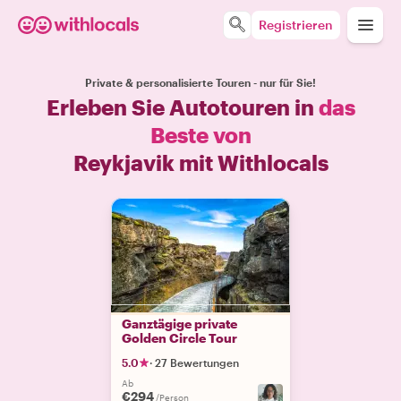
Registrieren
Private & personalisierte Touren - nur für Sie!
Erleben Sie Autotouren in
das
Beste von
Reykjavik mit Withlocals
Ganztägige private
Golden Circle Tour
5.0
·
27 Bewertungen
Ab
€294
/Person