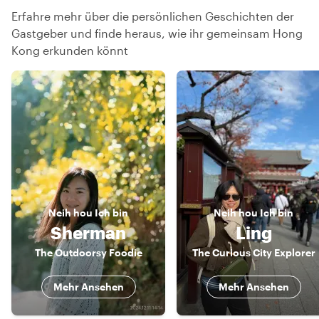
Erfahre mehr über die persönlichen Geschichten der
Gastgeber und finde heraus, wie ihr gemeinsam Hong
Kong erkunden könnt
Neih hou
Ich bin
Neih hou
Ich bin
Sherman
Ling
The Outdoorsy Foodie
The Curious City Explorer
Mehr Ansehen
Mehr Ansehen