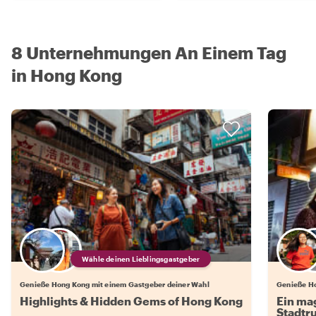
8 Unternehmungen An Einem Tag
in Hong Kong
Wähle deinen Lieblingsgastgeber
Genieße Hong Kong mit einem Gastgeber deiner Wahl
Genieße Ho
Highlights & Hidden Gems of Hong Kong
Ein ma
Stadtr