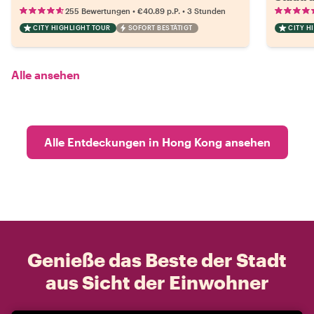
•
•
255 Bewertungen
€40.89
p.P.
3 Stunden
CITY HIGHLIGHT TOUR
SOFORT BESTÄTIGT
CITY H
Alle ansehen
Alle Entdeckungen in Hong Kong ansehen
Genieße das Beste der Stadt
aus Sicht der Einwohner