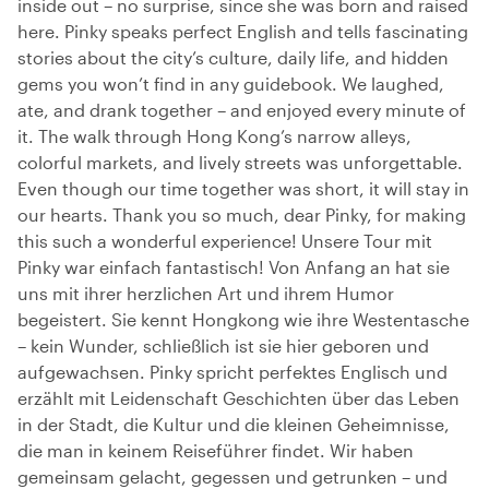
inside out – no surprise, since she was born and raised
here. Pinky speaks perfect English and tells fascinating
stories about the city’s culture, daily life, and hidden
gems you won’t find in any guidebook. We laughed,
ate, and drank together – and enjoyed every minute of
it. The walk through Hong Kong’s narrow alleys,
colorful markets, and lively streets was unforgettable.
Even though our time together was short, it will stay in
our hearts. Thank you so much, dear Pinky, for making
this such a wonderful experience! Unsere Tour mit
Pinky war einfach fantastisch! Von Anfang an hat sie
uns mit ihrer herzlichen Art und ihrem Humor
begeistert. Sie kennt Hongkong wie ihre Westentasche
– kein Wunder, schließlich ist sie hier geboren und
aufgewachsen. Pinky spricht perfektes Englisch und
erzählt mit Leidenschaft Geschichten über das Leben
in der Stadt, die Kultur und die kleinen Geheimnisse,
die man in keinem Reiseführer findet. Wir haben
gemeinsam gelacht, gegessen und getrunken – und