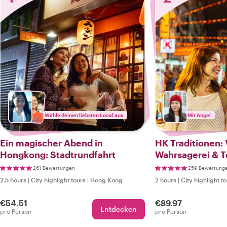
Wähle deinen liebsten Local aus
Mit Angel
Ein magischer Abend in
HK Traditionen: 
Hongkong: Stadtrundfahrt
Wahrsagerei & T
261 Bewertungen
259 Bewertung
2.5 hours
|
City highlight tours
|
Hong Kong
2 hours
|
City highlight t
€54.51
€89.97
Entdecken
pro Person
pro Person