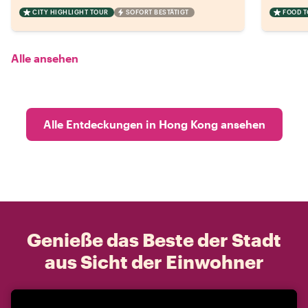
CITY HIGHLIGHT TOUR
SOFORT BESTÄTIGT
FOOD 
Alle ansehen
Alle Entdeckungen in Hong Kong ansehen
Genieße das Beste der Stadt
aus Sicht der Einwohner