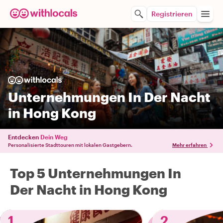
Registrieren
Unternehmungen In Der Nacht
in Hong Kong
Entdecken
Dein Weg
Personalisierte Stadttouren mit lokalen Gastgebern.
Mehr erfahren
Top 5 Unternehmungen In
Der Nacht in Hong Kong
1
2