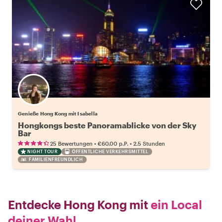
Genieße Hong Kong mit Isabella
Hongkongs beste Panoramablicke von der Sky
Bar
•
•
25 Bewertungen
€60.00
p.P.
2.5 Stunden
NIGHT TOUR
ÖFFENTLICHE VERKEHRSMITTEL
FAMILIENFREUNDLICH
Entdecke Hong Kong mit
ein Local
deiner Wahl