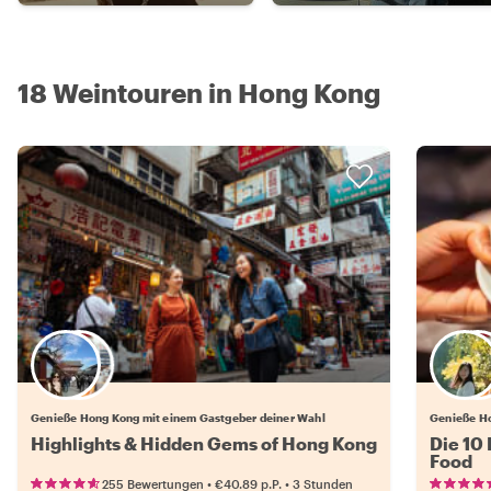
18 Weintouren in Hong Kong
Wähle deinen Lieblingsgastgeber
Genieße Hong Kong mit einem Gastgeber deiner Wahl
Genieße Ho
Highlights & Hidden Gems of Hong Kong
Die 10 
Food
•
•
255 Bewertungen
€40.89
p.P.
3 Stunden