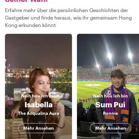
Erfahre mehr über die persönlichen Geschichten der
Gastgeber und finde heraus, wie ihr gemeinsam Hong
Kong erkunden könnt
Neih hou
Ich bin
Neih hou
Ich bin
Isabella
Sum Pui
The Acqualina Aura
Ronnie
Mehr Ansehen
Mehr Ansehen