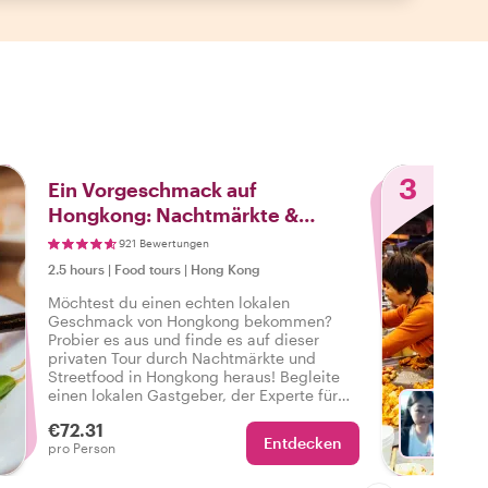
3
Ein Vorgeschmack auf
Hongkong: Nachtmärkte &
Street Food Tour
921 Bewertungen
2.5 hours
|
Food tours
|
Hong Kong
Möchtest du einen echten lokalen
Geschmack von Hongkong bekommen?
Probier es aus und finde es auf dieser
privaten Tour durch Nachtmärkte und
Streetfood in Hongkong heraus! Begleite
einen lokalen Gastgeber, der Experte für
Essen und Kultur ist, auf einer Tour, die
€72.31
deine kulturellen Gelüste nach
Entdecken
Wä
pro Person
Nachtmärkten und Streetfood mit
Verkostungen, Geschichte und Highlights
stillen wird.