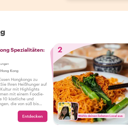
ng
2
ong Spezialitäten:
tungen
|
Hong Kong
 Essen Hongkongs zu
 Sie Ihren Heißhunger auf
Kultur mit Highlights
men mit einem Foodie-
e 10 köstliche und
ngen, die von süß bis
sowie Getränke auf einer
r in Hongkong.
Entdecken
Wähle deinen liebsten Local aus