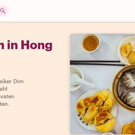
n in Hong
siker Dim
ahl
ivaten
ten.