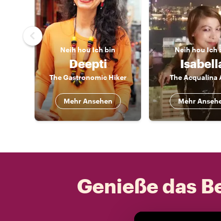
Neih hou
Ich bin
Neih hou
Ich 
Deepti
Isabell
The Gastronomic Hiker
The Acqualina 
Mehr Ansehen
Mehr Anseh
Genieße das Be