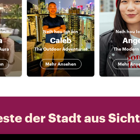
bin
Neih hou
Ich bin
Neih hou
I
a
Caleb
Ange
Aura
The Outdoor Adventurist
The Modern 
en
Mehr Ansehen
Mehr Ans
ste der Stadt aus Sich