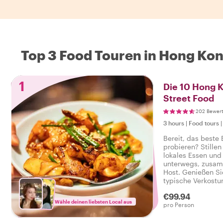
Top 3 Food Touren in Hong Ko
1
Die 10 Hong K
Street Food
202 Bewer
3 hours
|
Food tours
Bereit, das beste
probieren? Stillen
lokales Essen und 
unterwegs, zusam
Host. Genießen Si
typische Verkostu
herzhaft reichen, 
€99.94
leckeren Food-Tou
Wähle deinen liebsten Local aus
pro Person