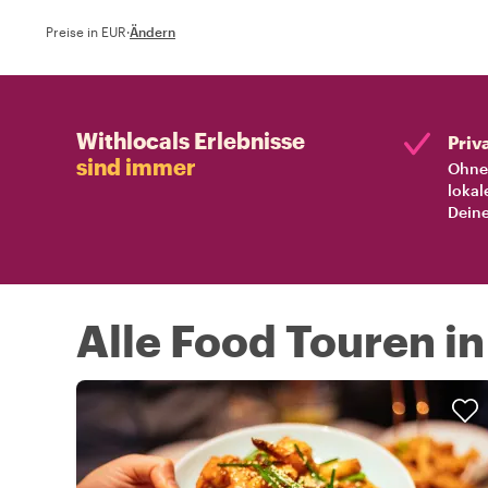
Preise in EUR
·
Ändern
Withlocals Erlebnisse
Priv
sind immer
Ohne 
lokal
Deine
Alle Food Touren i