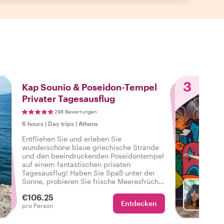
3
Kap Sounio & Poseidon-Tempel
Privater Tagesausflug
298 Bewertungen
6 hours
|
Day trips
|
Athens
Entfliehen Sie und erleben Sie
wunderschöne blaue griechische Strände
und den beeindruckenden Poseidontempel
auf einem fantastischen privaten
Tagesausflug! Haben Sie Spaß unter der
Sonne, probieren Sie frische Meeresfrüchte
und sehen Sie sich selbst atemberaubende
€106.25
Ruinen voller Geschichte an.
Entdecken
Mit Vas
pro Person