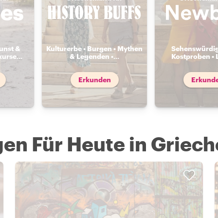
unst &
Kulturerbe • Burgen • Mythen
Sehenswürdig
kurse
...
& Legenden •
...
Kostproben • 
Erkunden
Erkund
en Für Heute in Griec