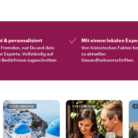
at & personalisiert
Mit einem lokalen Expe
Fremden, nur Du und dein
Von historischen Fakten bi
er Experte. Vollständig auf
zu aktuellen
 Bedürfnisse zugeschnitten
Gesundheitsvorschriften.
12 ERLEBNISSE
7 ERLEBNISSE
7