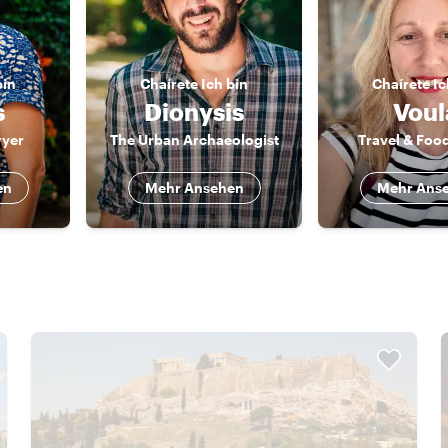
bin
Chaírete
Ich bin
Chaírete
Ic
s
Dionysis
Voul
wyer
The Urban Archaeologist
Travel & Food
en
Mehr Ansehen
Mehr Ans