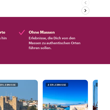
rte
Ohne Massen
s hin
Erlebnisse, die Dich von den
Massen zu authentischen Orten
führen sollen.
 ERLEBNISSE
4 ERLEBNISSE
4 ERLEB