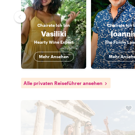
Chaírete
Ich bin
Chaírete
Ich 
Vasiliki
Ioanni
Hearty Wine Expert
The Funny La
Mehr Ansehen
Mehr Anseh
Alle privaten Reiseführer ansehen