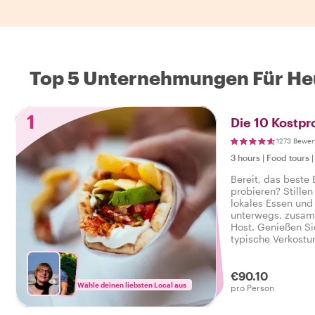
Top 5 Unternehmungen Für Heu
1
Die 10 Kostp
1273 Bewer
3 hours
|
Food tours
Bereit, das beste
probieren? Stillen
lokales Essen und 
unterwegs, zusam
Host. Genießen Si
typische Verkostu
herzhaft reichen, 
leckeren Food-Tou
€90.10
Wähle deinen liebsten Local aus
pro Person