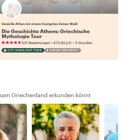
Wähle deinen Lieblingsgastgeber
Genieße Athen mit einem Gastgeber deiner Wahl
Die Geschichte Athens: Griechische
Mythologie Tour
•
•
521 Bewertungen
€73.82
p.P.
3 Stunden
CITY HIGHLIGHT TOUR
SOFORT BESTÄTIGT
insam Griechenland erkunden könnt