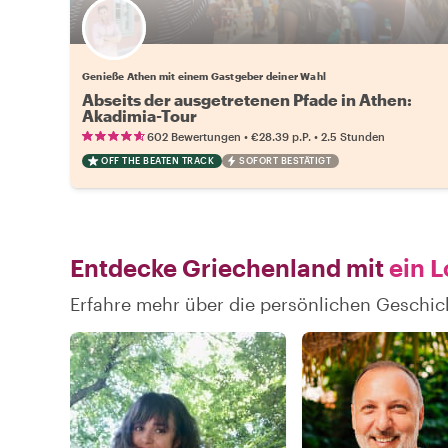
Wähle deinen Lieblingsgastgeber
Genieße Athen mit einem Gastgeber deiner Wahl
Abseits der ausgetretenen Pfade in Athen:
Akadimia-Tour
•
•
602 Bewertungen
€28.39
p.P.
2.5 Stunden
OFF THE BEATEN TRACK
SOFORT BESTÄTIGT
Entdecke Griechenland mit
ein L
Erfahre mehr über die persönlichen Geschic