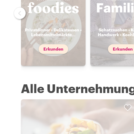
Privatdinner • Delikatessen •
Schatzsuchen • K
Lebensmittelmärkte
...
Handwerk • Koch
Erkunden
Erkunden
Alle Unternehmung