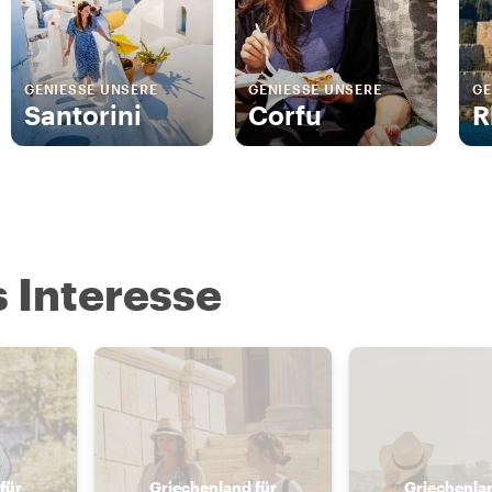
GENIESSE UNSERE
GENIESSE UNSERE
GE
Santorini
Corfu
R
s Interesse
für
Griechenland für
Griechenlan