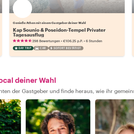
Wähle deinen Lieblingsgastgeber
Genieße Athen mit einem Gastgeber deiner Wahl
Kap Sounio & Poseidon-Tempel Privater
Tagesausflug
•
•
298 Bewertungen
€106.25
p.P.
6 Stunden
DAY TRIP
CAR
SOFORT BESTÄTIGT
ocal deiner Wahl
hten der Gastgeber und finde heraus, wie ihr geme