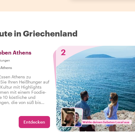
te in Griechenland
2
roben Athens
tungen
|
Athens
 Essen Athens zu
 Sie Ihren Heißhunger auf
Kultur mit Highlights
men mit einem Foodie-
e 10 köstliche und
ngen, die von süß bis
sowie Getränke auf einer
r in Athen.
Entdecken
Wähle deinen liebsten Local aus