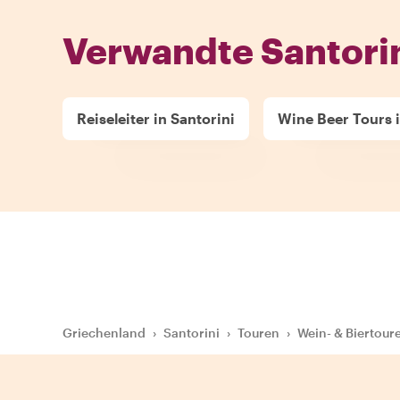
Verwandte Santorin
Reiseleiter in Santorini
Wine Beer Tours i
Griechenland
›
Santorini
›
Touren
›
Wein- & Biertour