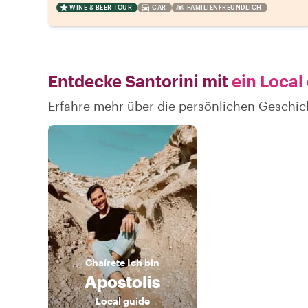
WINE & BEER TOUR
CAR
FAMILIENFREUNDLICH
Entdecke Santorini mit
ein Local
Erfahre mehr über die persönlichen Geschic
Chaírete
Ich bin
Apostolis
Local guide