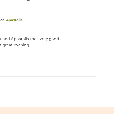
ocal
Apostolis
ur and Apostolis took very good
is great evening