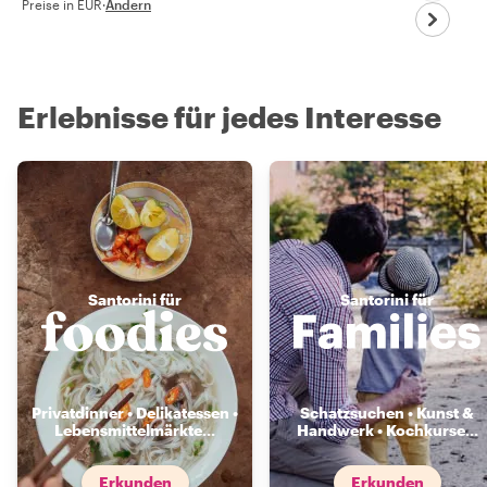
Preise in EUR
·
Ändern
Erlebnisse für jedes Interesse
Santorini für
Santorini für
Privatdinner • Delikatessen •
Schatzsuchen • Kunst &
Lebensmittelmärkte
...
Handwerk • Kochkurse
...
Erkunden
Erkunden