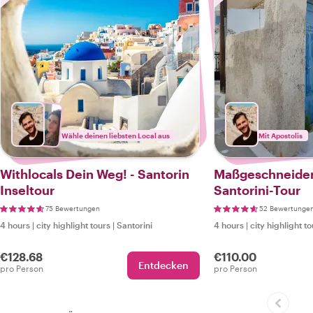
Wähle deinen liebsten Local aus
Mit Apostolis
Withlocals Dein Weg! - Santorin
Maßgeschneider
Inseltour
Santorini-Tour
75 Bewertungen
52 Bewertunge
4 hours
|
city highlight tours
|
Santorini
4 hours
|
city highlight t
€128.68
€110.00
Entdecken
pro Person
pro Person