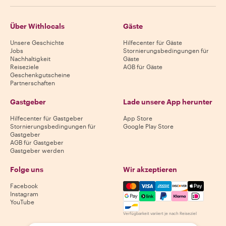
Über Withlocals
Gäste
Unsere Geschichte
Hilfecenter für Gäste
Jobs
Stornierungsbedingungen für
Nachhaltigkeit
Gäste
Reiseziele
AGB für Gäste
Geschenkgutscheine
Partnerschaften
Gastgeber
Lade unsere App herunter
Hilfecenter für Gastgeber
App Store
Stornierungsbedingungen für
Google Play Store
Gastgeber
AGB für Gastgeber
Gastgeber werden
Folge uns
Wir akzeptieren
Mastercard, Visa, Amex, Di
Facebook
Instagram
YouTube
Verfügbarkeit variiert je nach Reiseziel