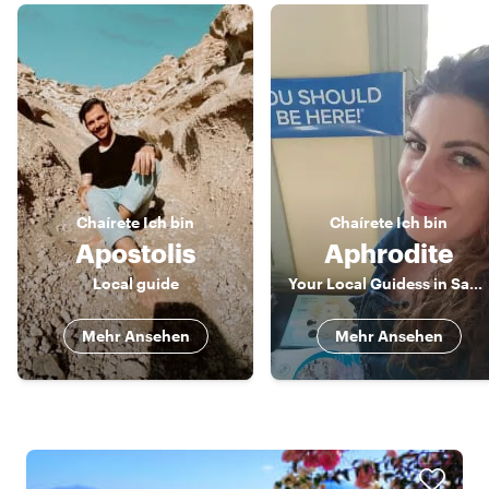
Chaírete
Ich bin
Chaírete
Ich bin
Apostolis
Aphrodite
Local guide
Your Local Guidess in Santorini
Mehr Ansehen
Mehr Ansehen