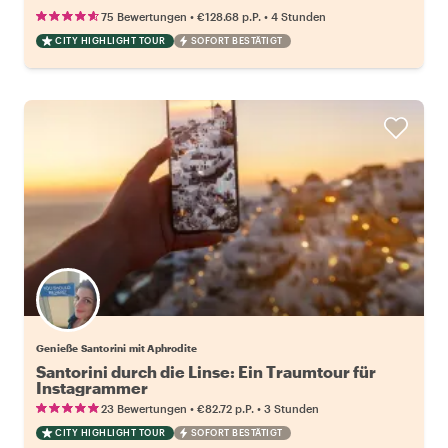
•
•
75 Bewertungen
€128.68
p.P.
4 Stunden
CITY HIGHLIGHT TOUR
SOFORT BESTÄTIGT
Genieße Santorini mit Aphrodite
Santorini durch die Linse: Ein Traumtour für
Instagrammer
•
•
23 Bewertungen
€82.72
p.P.
3 Stunden
CITY HIGHLIGHT TOUR
SOFORT BESTÄTIGT