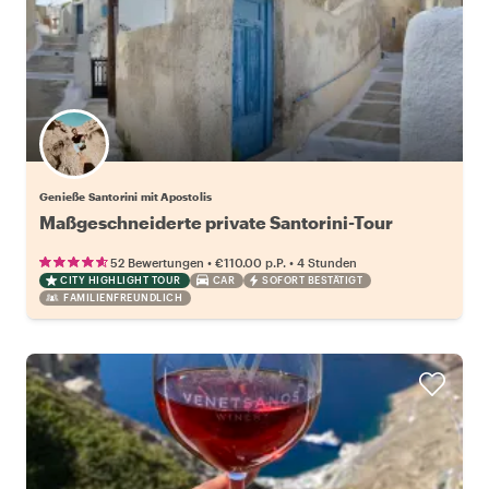
Genieße Santorini mit Apostolis
Maßgeschneiderte private Santorini-Tour
•
•
52 Bewertungen
€110.00
p.P.
4 Stunden
CITY HIGHLIGHT TOUR
CAR
SOFORT BESTÄTIGT
FAMILIENFREUNDLICH