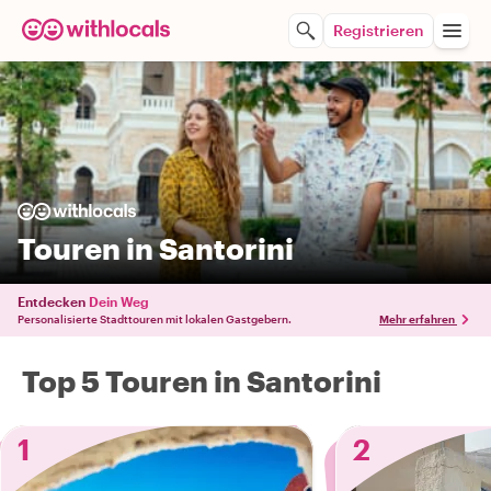
Registrieren
Touren in Santorini
Entdecken
Dein Weg
Personalisierte Stadttouren mit lokalen Gastgebern.
Mehr erfahren
Top 5 Touren in Santorini
1
2