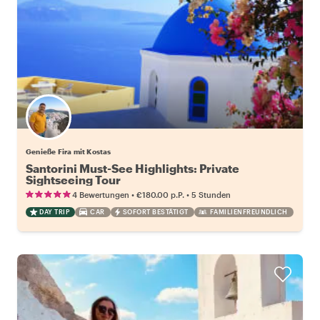
Genieße Fira mit Kostas
Santorini Must-See Highlights: Private
Sightseeing Tour
•
•
4 Bewertungen
€180.00
p.P.
5 Stunden
DAY TRIP
CAR
SOFORT BESTÄTIGT
FAMILIENFREUNDLICH