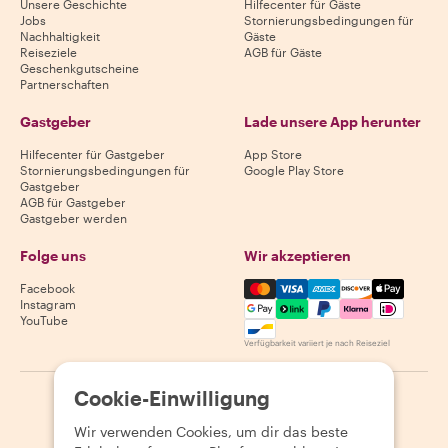
Unsere Geschichte
Hilfecenter für Gäste
Jobs
Stornierungsbedingungen für
Nachhaltigkeit
Gäste
Reiseziele
AGB für Gäste
Geschenkgutscheine
Partnerschaften
Gastgeber
Lade unsere App herunter
Hilfecenter für Gastgeber
App Store
Stornierungsbedingungen für
Google Play Store
Gastgeber
AGB für Gastgeber
Gastgeber werden
Folge uns
Wir akzeptieren
Mastercard, Visa, Amex, Di
Facebook
Instagram
YouTube
Verfügbarkeit variiert je nach Reiseziel
Cookie-Einwilligung
©
2026
Withlocals.com
|
Datenschutzerklärung
|
Cookies
|
Seitenübersicht
Wir verwenden Cookies, um dir das beste