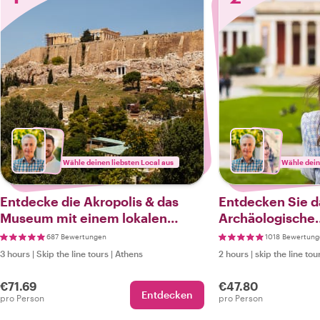
Wähle deinen liebsten Local aus
Wähle dein
Entdecke die Akropolis & das
Entdecken Sie d
Museum mit einem lokalen
Archäologische
Guide
Nationalmuseum
687 Bewertungen
1018 Bewertung
lizenzierten Reis
3 hours
|
Skip the line tours
|
Athens
2 hours
|
skip the line tou
€71.69
€47.80
Entdecken
pro Person
pro Person