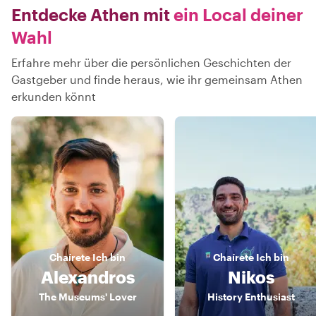
Entdecke Athen mit
ein Local deiner
Wahl
Erfahre mehr über die persönlichen Geschichten der
Gastgeber und finde heraus, wie ihr gemeinsam Athen
erkunden könnt
Chaírete
Ich bin
Chaírete
Ich bin
Alexandros
Nikos
The Museums' Lover
History Enthusiast