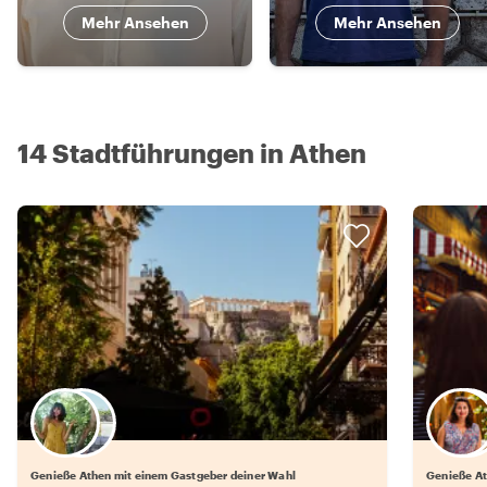
Mehr Ansehen
Mehr Ansehen
14 Stadtführungen in Athen
Wähle deinen Lieblingsgastgeber
Genieße Athen mit einem Gastgeber deiner Wahl
Genieße At