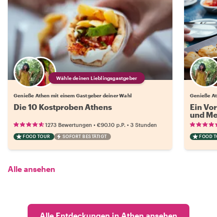
Wähle deinen Lieblingsgastgeber
Genieße Athen mit einem Gastgeber deiner Wahl
Genieße At
Die 10 Kostproben Athens
Ein Vo
und Me
•
•
1273 Bewertungen
€90.10
p.P.
3 Stunden
FOOD TOUR
SOFORT BESTÄTIGT
FOOD 
Alle ansehen
Alle Entdeckungen in Athen ansehen