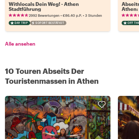
Withlocals Dein Weg! - Athen
Abseit
Stadtführung
Athen:
•
•
2992 Bewertungen
€86.40
p.P.
3 Stunden
DAY TRIP
SOFORT BESTÄTIGT
OFF TH
Alle ansehen
10 Touren Abseits Der
Touristenmassen in Athen