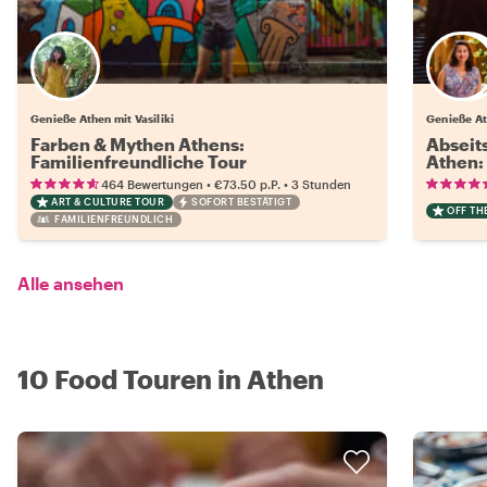
Genieße Athen mit Vasiliki
Genieße At
Farben & Mythen Athens:
Abseit
Familienfreundliche Tour
Athen:
•
•
464 Bewertungen
€73.50
p.P.
3 Stunden
ART & CULTURE TOUR
SOFORT BESTÄTIGT
OFF TH
FAMILIENFREUNDLICH
Alle ansehen
10 Food Touren in Athen