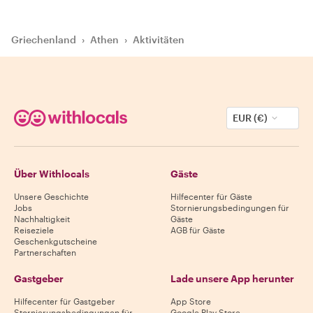
Griechenland
›
Athen
›
Aktivitäten
EUR (€)
Über Withlocals
Gäste
Unsere Geschichte
Hilfecenter für Gäste
Jobs
Stornierungsbedingungen für
Nachhaltigkeit
Gäste
Reiseziele
AGB für Gäste
Geschenkgutscheine
Partnerschaften
Gastgeber
Lade unsere App herunter
Hilfecenter für Gastgeber
App Store
Stornierungsbedingungen für
Google Play Store