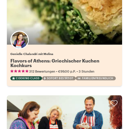
Genieße Chalandri mit Melina
Flavors of Athens: Griechischer Kuchen
Kochkurs
•
•
312 Bewertungen
€99.00
p.P.
3 Stunden
COOKING CLASS
SOFORT BESTÄTIGT
FAMILIENFREUNDLICH