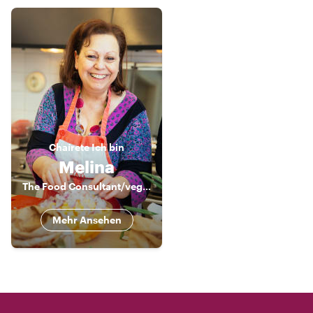
Chaírete
Ich bin
Melina
The Food Consultant/vegan nutritionist cook
Mehr Ansehen