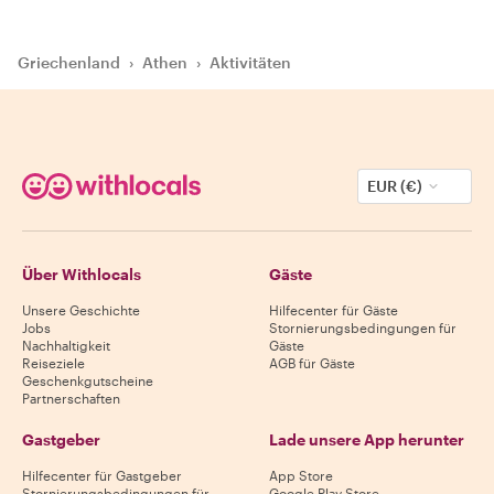
Griechenland
›
Athen
›
Aktivitäten
EUR (€)
Über Withlocals
Gäste
Unsere Geschichte
Hilfecenter für Gäste
Jobs
Stornierungsbedingungen für
Nachhaltigkeit
Gäste
Reiseziele
AGB für Gäste
Geschenkgutscheine
Partnerschaften
Gastgeber
Lade unsere App herunter
Hilfecenter für Gastgeber
App Store
Stornierungsbedingungen für
Google Play Store