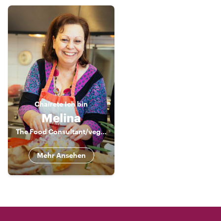
Chaírete
Ich bin
Melina
The Food Consultant/vegan nutritionist cook
Mehr Ansehen