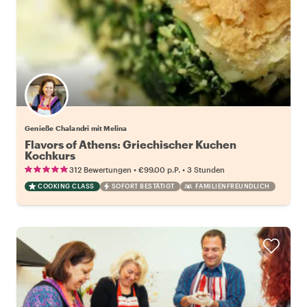
Genieße Chalandri mit Melina
Flavors of Athens: Griechischer Kuchen
Kochkurs
•
•
312 Bewertungen
€99.00
p.P.
3 Stunden
COOKING CLASS
SOFORT BESTÄTIGT
FAMILIENFREUNDLICH