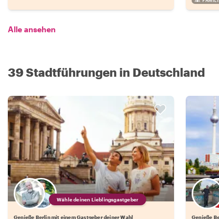
FAMIL
Alle ansehen
39 Stadtführungen in Deutschland
Wähle deinen Lieblingsgastgeber
Genieße Berlin mit einem Gastgeber deiner Wahl
Genieße Be