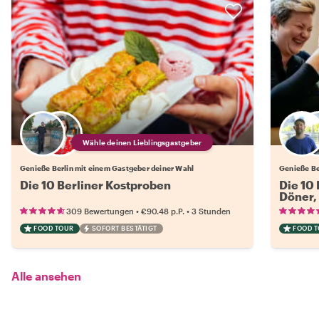
Wähle deinen Lieblingsgastgeber
Genieße Berlin mit einem Gastgeber deiner Wahl
Genieße Be
Die 10 Berliner Kostproben
Die 10
Döner,
•
•
309 Bewertungen
€90.48
p.P.
3 Stunden
FOOD TOUR
SOFORT BESTÄTIGT
FOOD 
Alle ansehen