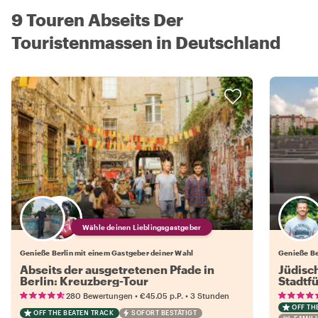
9 Touren Abseits Der
Touristenmassen in Deutschland
Wähle deinen Lieblingsgastgeber
Genieße Berlin mit einem Gastgeber deiner Wahl
Genieße Be
Abseits der ausgetretenen Pfade in
Jüdisch
Berlin: Kreuzberg-Tour
Stadtf
•
•
280 Bewertungen
€45.05
p.P.
3 Stunden
OFF TH
OFF THE BEATEN TRACK
SOFORT BESTÄTIGT