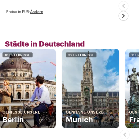
Preise in EUR
·
Ändern
Städte in Deutschland
81 ERLEBNISSE
32 ERLEBNISSE
11 
GENIESSE UNSERE
GENIESSE UNSERE
GENI
Berlin
Munich
Fr