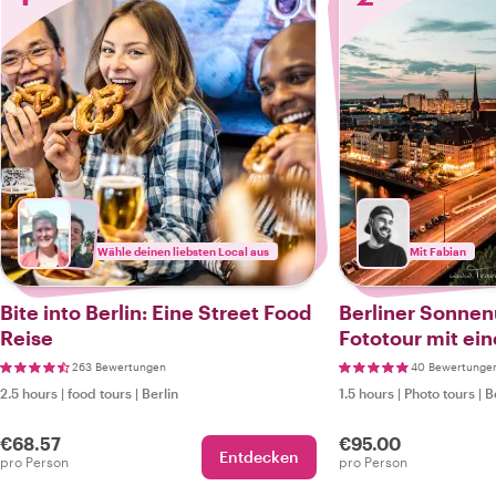
Wähle deinen liebsten Local aus
Mit Fabian
Bite into Berlin: Eine Street Food
Berliner Sonnen
Reise
Fototour mit ei
Fotografen
263 Bewertungen
40 Bewertunge
2.5 hours
|
food tours
|
Berlin
1.5 hours
|
Photo tours
|
B
€68.57
€95.00
Entdecken
pro Person
pro Person