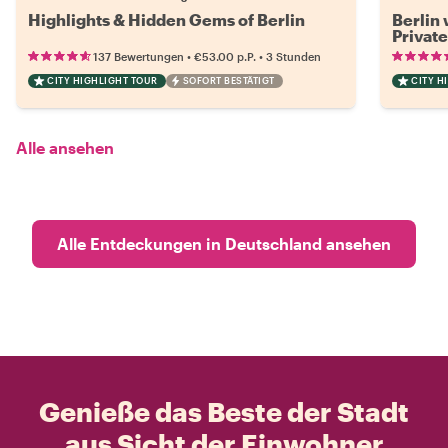
Highlights & Hidden Gems of Berlin
Berlin
Private
Hitlers
•
•
137 Bewertungen
€53.00
p.P.
3 Stunden
CITY HIGHLIGHT TOUR
SOFORT BESTÄTIGT
CITY H
Alle ansehen
Alle Entdeckungen in Deutschland ansehen
Genieße das Beste der Stadt
aus Sicht der Einwohner