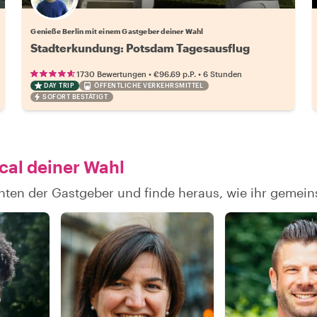
Wähle deinen Lieblingsgastgeber
Genieße Berlin mit einem Gastgeber deiner Wahl
Stadterkundung: Potsdam Tagesausflug
•
•
1730 Bewertungen
€96.69
p.P.
6 Stunden
DAY TRIP
ÖFFENTLICHE VERKEHRSMITTEL
SOFORT BESTÄTIGT
cal deiner Wahl
chten der Gastgeber und finde heraus, wie ihr geme