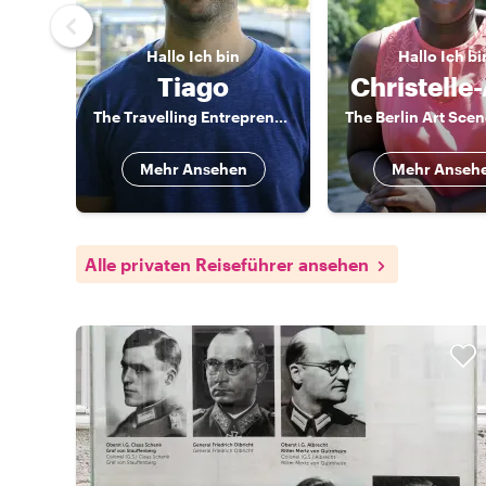
Hallo
Ich bin
Hallo
Ich bi
Tiago
Christelle
The Travelling Entrepreneur
Mehr Ansehen
Mehr Anseh
Alle privaten Reiseführer ansehen