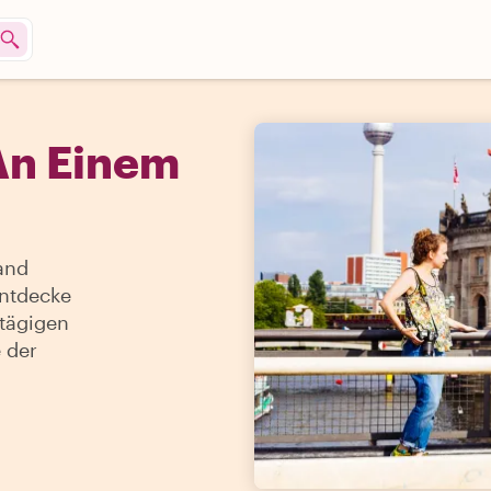
n Einem
and
entdecke
ntägigen
 der