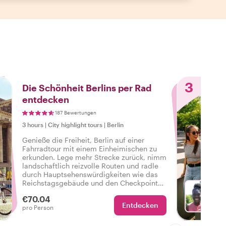
3
Die Schönheit Berlins per Rad
entdecken
187 Bewertungen
3 hours
|
City highlight tours
|
Berlin
Genieße die Freiheit, Berlin auf einer
Fahrradtour mit einem Einheimischen zu
erkunden. Lege mehr Strecke zurück, nimm
landschaftlich reizvolle Routen und radle
durch Hauptsehenswürdigkeiten wie das
Reichstagsgebäude und den Checkpoint
Charlie. Genieße die Aussicht, während du
€70.04
auf sichere und unterhaltsame Weise durch
Entdecken
Wä
pro Person
die Stadt radelst, und höre bei jedem
Stopp faszinierende Geschichten!