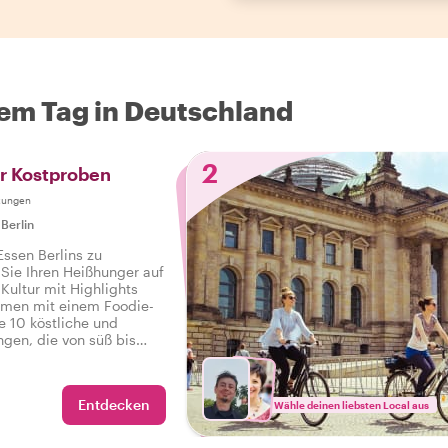
em Tag in Deutschland
2
er Kostproben
tungen
|
Berlin
Essen Berlins zu
 Sie Ihren Heißhunger auf
Kultur mit Highlights
men mit einem Foodie-
e 10 köstliche und
ngen, die von süß bis
sowie Getränke auf einer
 in Berlin.
Entdecken
Wähle deinen liebsten Local aus