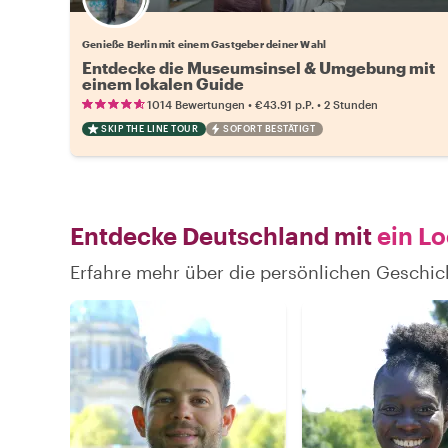
Wähle deinen Lieblingsgastgeber
Genieße Berlin mit einem Gastgeber deiner Wahl
Entdecke die Museumsinsel & Umgebung mit
einem lokalen Guide
•
•
1014 Bewertungen
€43.91
p.P.
2 Stunden
SKIP THE LINE TOUR
SOFORT BESTÄTIGT
Entdecke Deutschland mit
ein Lo
Erfahre mehr über die persönlichen Geschi