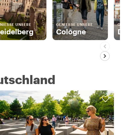
NIESSE UNSERE
GENIESSE UNSERE
GENIESS
eidelberg
Cologne
Düss
utschland