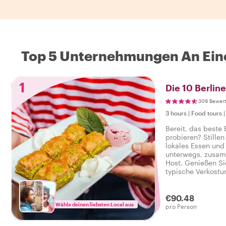
Top 5 Unternehmungen An Ein
1
Die 10 Berlin
309 Bewer
3 hours
|
Food tours
Bereit, das beste 
probieren? Stillen
lokales Essen und 
unterwegs, zusam
Host. Genießen Si
typische Verkostu
herzhaft reichen, 
leckeren Food-Tour
€90.48
Wähle deinen liebsten Local aus
pro Person