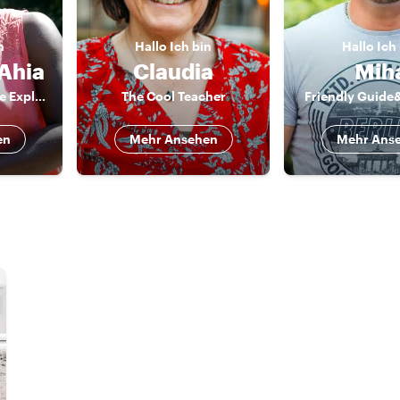
n
Hallo
Ich bin
Hallo
Ich
-Ahia
Claudia
Mih
The Berlin Art Scene Explorer
The Cool Teacher
Friendly Guide
en
Mehr Ansehen
Mehr Ans