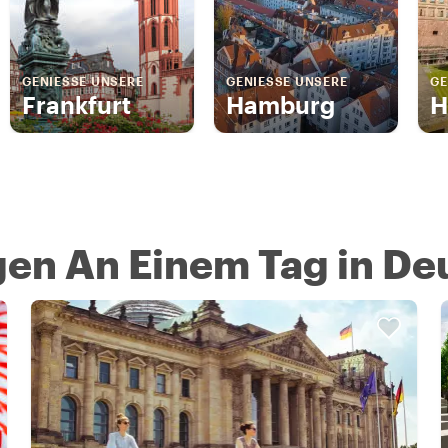
GENIESSE UNSERE
GENIESSE UNSERE
GE
Frankfurt
Hamburg
H
en An Einem Tag in De