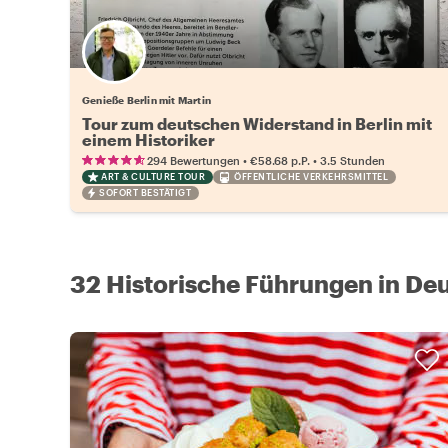
Genieße Berlin mit Martin
Tour zum deutschen Widerstand in Berlin mit
einem Historiker
•
•
294 Bewertungen
€58.68
p.P.
3.5 Stunden
ART & CULTURE TOUR
ÖFFENTLICHE VERKEHRSMITTEL
SOFORT BESTÄTIGT
32 Historische Führungen in De