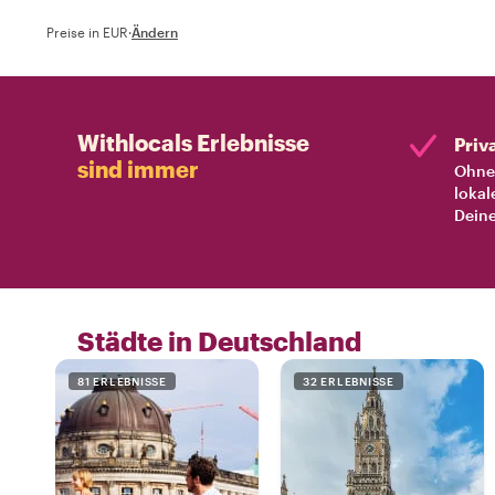
Preise in EUR
·
Ändern
Withlocals Erlebnisse
Priv
sind immer
Ohne 
lokal
Deine
Städte in Deutschland
81 ERLEBNISSE
32 ERLEBNISSE