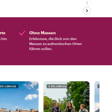
rte
Ohne Massen
s hin
Erlebnisse, die Dich von den
Massen zu authentischen Orten
führen sollen.
 ERLEBNISSE
5 ERLEBNISSE
3 ERLEB