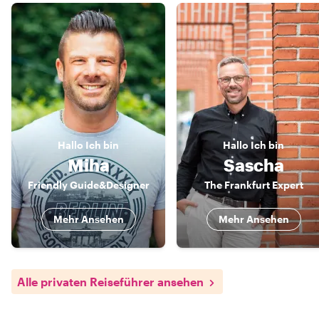
Hallo
Ich bin
Hallo
Ich bin
Miha
Sascha
Friendly Guide&Designer
The Frankfurt Expert
Mehr Ansehen
Mehr Ansehen
Alle privaten Reiseführer ansehen