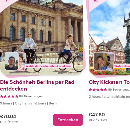
Wähle deinen liebsten Local aus
Wähle dein
Die Schönheit Berlins per Rad
City Kickstart To
entdecken
119 Bewertunge
187 Bewertungen
2 hours
|
city highlight to
3 hours
|
City highlight tours
|
Berlin
€47.80
€70.04
Entdecken
pro Person
pro Person