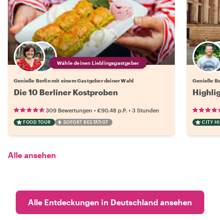
Wähle deinen Lieblingsgastgeber
Genieße Berlin mit einem Gastgeber deiner Wahl
Genieße Be
Die 10 Berliner Kostproben
Highli
•
•
309 Bewertungen
€90.48
p.P.
3 Stunden
FOOD TOUR
SOFORT BESTÄTIGT
CITY H
Alle ansehen
Alle Entdeckungen in Deutschland ansehen