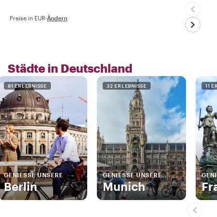
Preise in EUR
·
Ändern
Städte in Deutschland
81 ERLEBNISSE
32 ERLEBNISSE
11 
GENIESSE UNSERE
GENIESSE UNSERE
GENI
Berlin
Munich
Fr