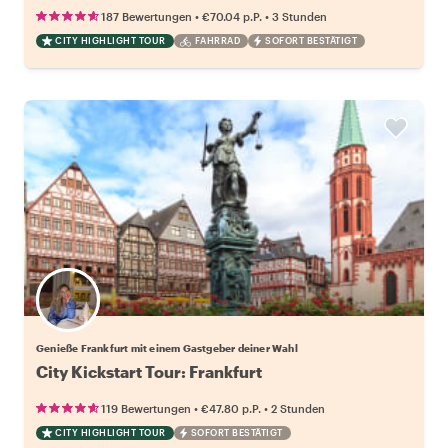
•
•
187 Bewertungen
€70.04
p.P.
3 Stunden
CITY HIGHLIGHT TOUR
FAHRRAD
SOFORT BESTÄTIGT
Wähle deinen Lieblingsgastgeber
Genieße Frankfurt mit einem Gastgeber deiner Wahl
City Kickstart Tour: Frankfurt
•
•
119 Bewertungen
€47.80
p.P.
2 Stunden
CITY HIGHLIGHT TOUR
SOFORT BESTÄTIGT