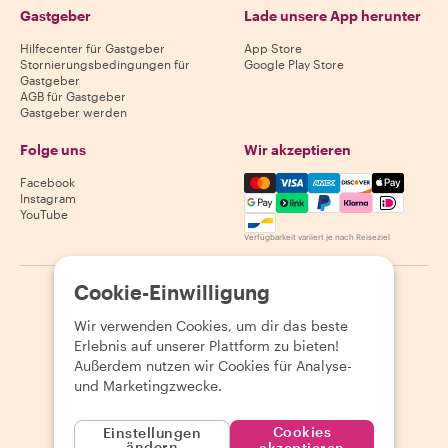
Gastgeber
Lade unsere App herunter
Hilfecenter für Gastgeber
App Store
Stornierungsbedingungen für
Google Play Store
Gastgeber
AGB für Gastgeber
Gastgeber werden
Folge uns
Wir akzeptieren
Mastercard, Visa, Amex, Di
Facebook
Instagram
YouTube
Verfügbarkeit variiert je nach Reiseziel
Cookie-Einwilligung
©
2026
Withlocals.com
|
Datenschutzerklärung
|
Cookies
|
Seitenübersicht
Wir verwenden Cookies, um dir das beste
Erlebnis auf unserer Plattform zu bieten!
Außerdem nutzen wir Cookies für Analyse-
und Marketingzwecke.
Cookies
Einstellungen
ändern
akzeptieren