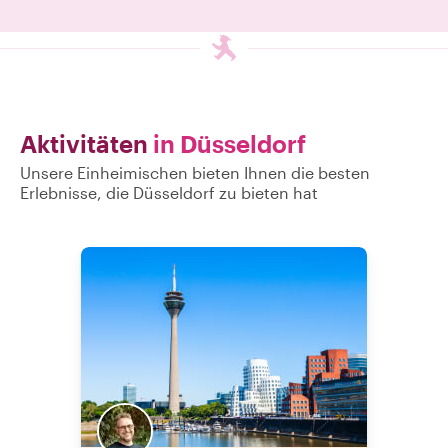
aus dem Z
einschließlich 
Als Nächstes e
des Rheins, 
Bierhäusern, 
lokalen Biere 
probieren. Ja, 
Aktivitäten
in Düsseldorf
gekauft, was s
Am Ende ga
Unsere Einheimischen bieten Ihnen die besten
Empfehlungen
Erlebnisse, die Düsseldorf zu bieten hat
Getränke, die 
enttäu