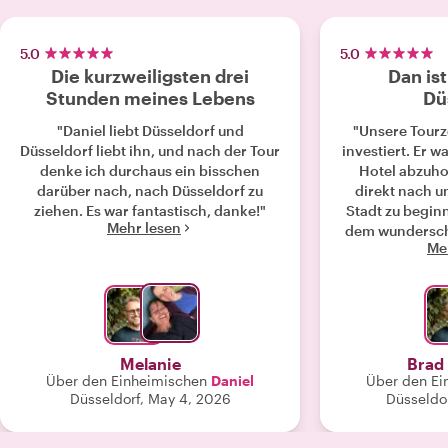
5.0
5.0
Die kurzweiligsten drei
Dan is
Stunden meines Lebens
Dü
"Daniel liebt Düsseldorf und
"Unsere Tourze
Düsseldorf liebt ihn, und nach der Tour
investiert. Er w
denke ich durchaus ein bisschen
Hotel abzuho
darüber nach, nach Düsseldorf zu
direkt nach u
ziehen. Es war fantastisch, danke!"
Stadt zu begin
Mehr lesen
dem wundersch
Me
unser Hote
Sehenswürdig
begann, uns ei
jedem der de
geben, die wir
Nachdem wir u
Melanie
Brad
Düsseldorfs 
Über den Einheimischen
Daniel
Über den Ei
separate Kirche
Düsseldorf, May 4, 2026
Düsseldo
Freude, alle dr
sahen wir auch