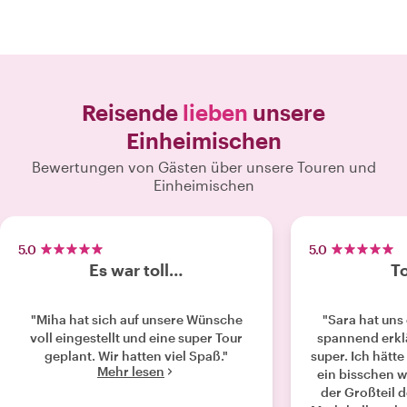
Reisende
lieben
unsere
Einheimischen
Bewertungen von Gästen über unsere Touren und
Einheimischen
5.0
5.0
Es war toll…
To
"Miha hat sich auf unsere Wünsche
"Sara hat uns
voll eingestellt und eine super Tour
spannend erkl
geplant. Wir hatten viel Spaß."
super. Ich hätt
Mehr lesen
ein bisschen w
der Großteil d