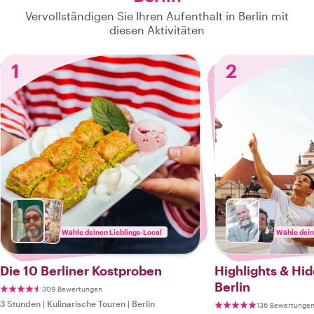
Vervollständigen Sie Ihren Aufenthalt in Berlin mit
diesen Aktivitäten
1
2
Wähle deinen Lieblings-Local
Wähle dein
Die 10 Berliner Kostproben
Highlights & Hi
Berlin
309 Bewertungen
3 Stunden
|
Kulinarische Touren
|
Berlin
136 Bewertunge