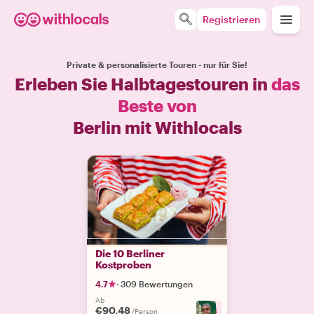
Registrieren
Private & personalisierte Touren - nur für Sie!
Erleben Sie Halbtagestouren in
das
Beste von
Berlin mit Withlocals
Die 10 Berliner
Kostproben
4.7
·
309 Bewertungen
Ab
€90.48
+
8
/Person