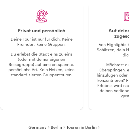
Privat und persönlich
Auf dein
zugesc
Deine Tour ist nur für dich. Keine
Fremden, keine Gruppen.
Von Highlights 
Schätzen, dein H
Du erlebst die Stadt eins zu eins
dic
(oder mit deiner eigenen
Reisegruppe) auf eine entspannte,
Möchtest d
persönliche Art. Kein Hetzen, keine
überspringen, 
standardisierten Gruppentouren.
hinzufügen oder 
konzentrieren? F
Erlebnis wird n
deinen Vorlieb
gest
Germany
Berlin
Touren in Berlin