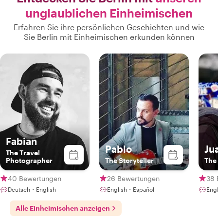
unglaublichen Einheimischen
Erfahren Sie ihre persönlichen Geschichten und wie
Sie Berlin mit Einheimischen erkunden können
Fabian
Pablo
Ju
The Travel
Photographer
The Storyteller
The 
40 Bewertungen
26 Bewertungen
38 
Deutsch・English
English・Español
Eng
Alle Einheimischen anzeigen