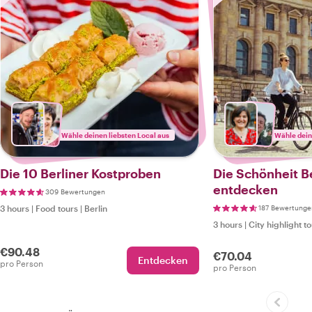
Wähle deinen liebsten Local aus
Wähle dein
Die 10 Berliner Kostproben
Die Schönheit Be
entdecken
309 Bewertungen
3 hours
|
Food tours
|
Berlin
187 Bewertunge
3 hours
|
City highlight t
€90.48
€70.04
Entdecken
pro Person
pro Person