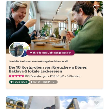
Wähle deinen Lieblingsgastgeber
Genieße Berlin mit einem Gastgeber deiner Wahl
Die 10 Kostproben von Kreuzberg: Döner,
Baklava & lokale Leckereien
•
•
730 Bewertungen
€99.56
p.P.
3 Stunden
FOOD TOUR
SOFORT BESTÄTIGT