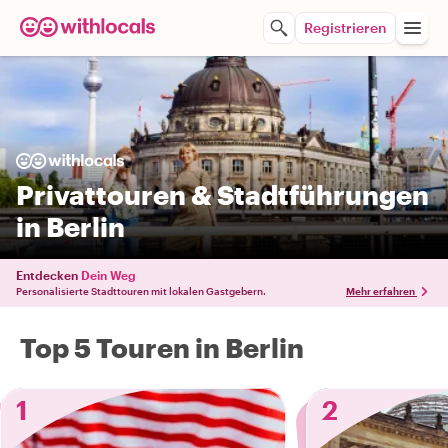
Registrieren
Privattouren & Stadtführungen
in Berlin
Entdecken
Dein Weg
Personalisierte Stadttouren mit lokalen Gastgebern.
Mehr erfahren
Top 5 Touren in Berlin
1
2