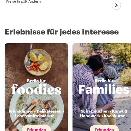
Preise in EUR
·
Ändern
Erlebnisse für jedes Interesse
Berlin für
Berlin für
Privatdinner • Delikatessen •
Schatzsuchen • Kunst &
Lebensmittelmärkte
...
Handwerk • Kochkurse
...
Erkunden
Erkunden