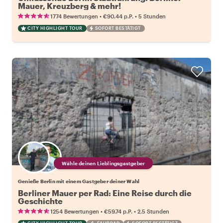
Mauer, Kreuzberg & mehr!
•
•
1774 Bewertungen
€90.44
p.P.
5 Stunden
CITY HIGHLIGHT TOUR
SOFORT BESTÄTIGT
Wähle deinen Lieblingsgastgeber
Genieße Berlin mit einem Gastgeber deiner Wahl
Berliner Mauer per Rad: Eine Reise durch die
Geschichte
•
•
1254 Bewertungen
€59.74
p.P.
2.5 Stunden