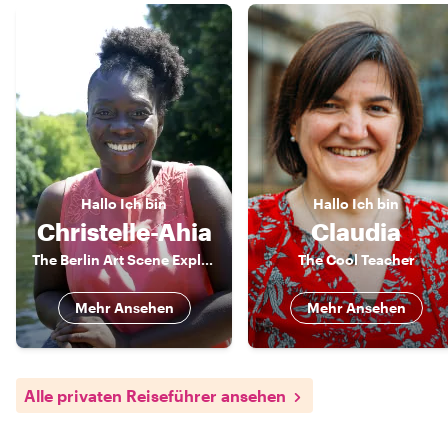
Hallo
Ich bin
Hallo
Ich bin
Christelle-Ahia
Claudia
The Berlin Art Scene Explorer
The Cool Teacher
Mehr Ansehen
Mehr Ansehen
Alle privaten Reiseführer ansehen