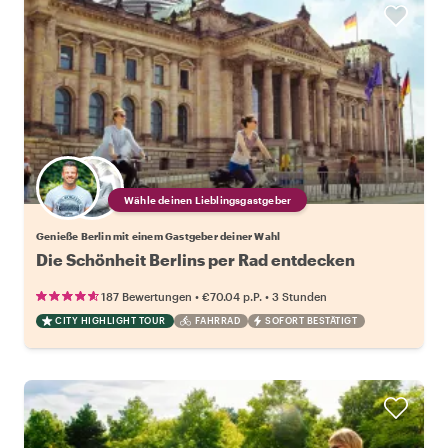
Wähle deinen Lieblingsgastgeber
Genieße Berlin mit einem Gastgeber deiner Wahl
Die Schönheit Berlins per Rad entdecken
•
•
187 Bewertungen
€70.04
p.P.
3 Stunden
CITY HIGHLIGHT TOUR
FAHRRAD
SOFORT BESTÄTIGT