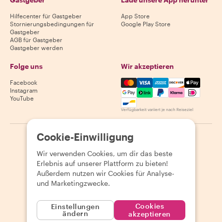
Hilfecenter für Gastgeber
App Store
Stornierungsbedingungen für
Google Play Store
Gastgeber
AGB für Gastgeber
Gastgeber werden
Folge uns
Wir akzeptieren
Mastercard, Visa, Amex, Di
Facebook
Instagram
YouTube
Verfügbarkeit variiert je nach Reiseziel
Cookie-Einwilligung
©
2026
Withlocals.com
|
Datenschutzerklärung
|
Cookies
|
Seitenübersicht
Wir verwenden Cookies, um dir das beste
Erlebnis auf unserer Plattform zu bieten!
Außerdem nutzen wir Cookies für Analyse-
und Marketingzwecke.
Cookies
Einstellungen
ändern
akzeptieren