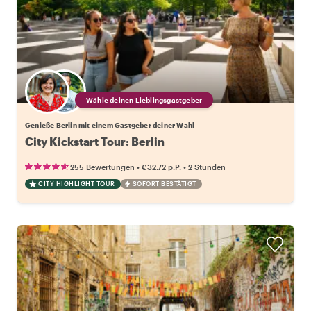
Wähle deinen Lieblingsgastgeber
Genieße Berlin mit einem Gastgeber deiner Wahl
City Kickstart Tour: Berlin
•
•
255 Bewertungen
€32.72
p.P.
2 Stunden
CITY HIGHLIGHT TOUR
SOFORT BESTÄTIGT