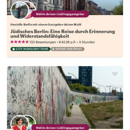
Wähle deinen Lieblingsgastgeber
Genieße Berlin mit einem Gastgeber deiner Wahl
Jüdisches Berlin: Eine Reise durch Erinnerung
und Widerstandsfähigkeit
•
•
723 Bewertungen
€42.28
p.P.
3 Stunden
CITY HIGHLIGHT TOUR
SOFORT BESTÄTIGT
Wähle deinen Lieblingsgastgeber