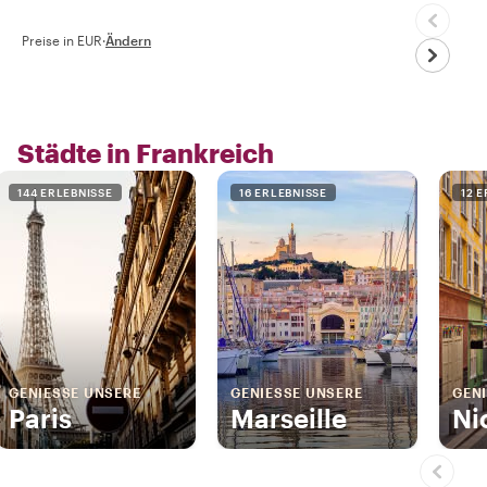
Preise in EUR
·
Ändern
Städte in Frankreich
144 ERLEBNISSE
16 ERLEBNISSE
12 
GENIESSE UNSERE
GENIESSE UNSERE
GENI
Paris
Marseille
Ni