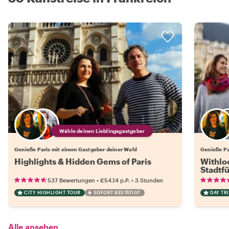
Wähle deinen Lieblingsgastgeber
Genieße Paris mit einem Gastgeber deiner Wahl
Genieße Pa
Highlights & Hidden Gems of Paris
Withloc
Stadtf
•
•
537 Bewertungen
€54.14
p.P.
3 Stunden
CITY HIGHLIGHT TOUR
SOFORT BESTÄTIGT
DAY TRI
Alle ansehen