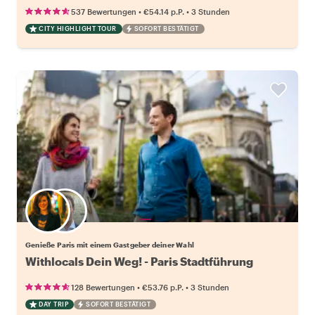
•
•
537 Bewertungen
€54.14
p.P.
3 Stunden
CITY HIGHLIGHT TOUR
SOFORT BESTÄTIGT
Wähle deinen Lieblingsgastgeber
Genieße Paris mit einem Gastgeber deiner Wahl
Withlocals Dein Weg! - Paris Stadtführung
•
•
128 Bewertungen
€53.76
p.P.
3 Stunden
DAY TRIP
SOFORT BESTÄTIGT