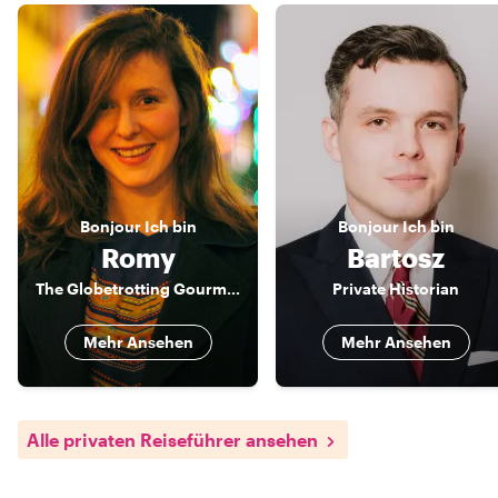
Bonjour
Ich bin
Bonjour
Ich bin
Romy
Bartosz
The Globetrotting Gourmet
Private Historian
Mehr Ansehen
Mehr Ansehen
Alle privaten Reiseführer ansehen