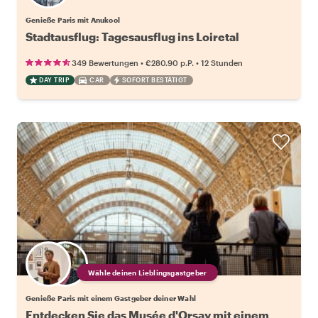
Genieße Paris mit Anukool
Stadtausflug: Tagesausflug ins Loiretal
•
•
349 Bewertungen
€280.90
p.P.
12 Stunden
DAY TRIP
CAR
SOFORT BESTÄTIGT
Wähle deinen Lieblingsgastgeber
Genieße Paris mit einem Gastgeber deiner Wahl
Entdecken Sie das Musée d'Orsay mit einem