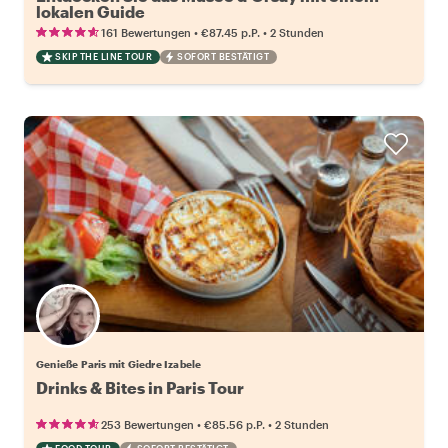
lokalen Guide
•
•
161 Bewertungen
€87.45
p.P.
2 Stunden
SKIP THE LINE TOUR
SOFORT BESTÄTIGT
Genieße Paris mit Giedre Izabele
Drinks & Bites in Paris Tour
•
•
253 Bewertungen
€85.56
p.P.
2 Stunden