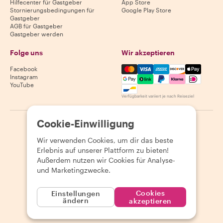
Hilfecenter für Gastgeber
App Store
Stornierungsbedingungen für
Google Play Store
Gastgeber
AGB für Gastgeber
Gastgeber werden
Folge uns
Wir akzeptieren
Mastercard, Visa, Amex, Di
Facebook
Instagram
YouTube
Verfügbarkeit variiert je nach Reiseziel
Cookie-Einwilligung
©
2026
Withlocals.com
|
Datenschutzerklärung
|
Cookies
|
Seitenübersicht
Wir verwenden Cookies, um dir das beste
Erlebnis auf unserer Plattform zu bieten!
Außerdem nutzen wir Cookies für Analyse-
und Marketingzwecke.
Cookies
Einstellungen
ändern
akzeptieren