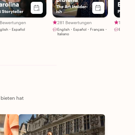
arolina
Barto
The Art Insider-
t Storyteller
ish
Private 
 Bewertungen
281 Bewertungen
19 Bewe
glish・Español
English・Español・Français・
English・
Italiano
 bieten hat