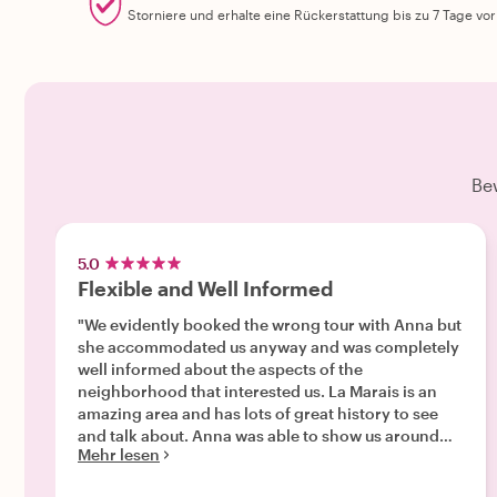
Storniere und erhalte eine Rückerstattung bis zu 7 Tage vo
Be
5.0
Flexible and Well Informed
"We evidently booked the wrong tour with Anna but
she accommodated us anyway and was completely
well informed about the aspects of the
neighborhood that interested us. La Marais is an
amazing area and has lots of great history to see
and talk about. Anna was able to show us around
Mehr lesen
and intelligently discuss all of it."