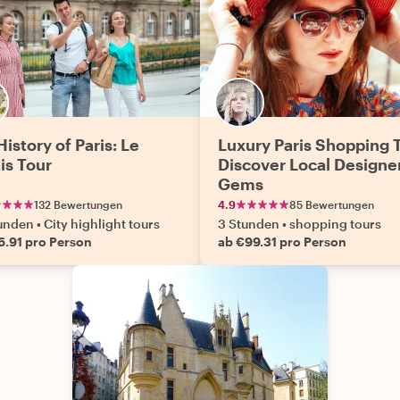
istory of Paris: Le
Luxury Paris Shopping 
is Tour
Discover Local Designe
Gems
132 Bewertungen
4.9
85 Bewertungen
tunden
•
City highlight tours
3 Stunden
•
shopping tours
6.91 pro Person
ab €99.31 pro Person