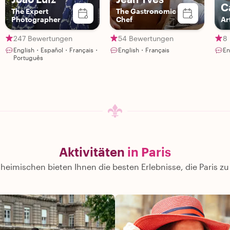
C
The Expert
The Gastronomic
Photographer
Chef
Ar
247 Bewertungen
54 Bewertungen
8
English・Español・Français・
English・Français
En
Português
Aktivitäten
in Paris
heimischen bieten Ihnen die besten Erlebnisse, die Paris zu