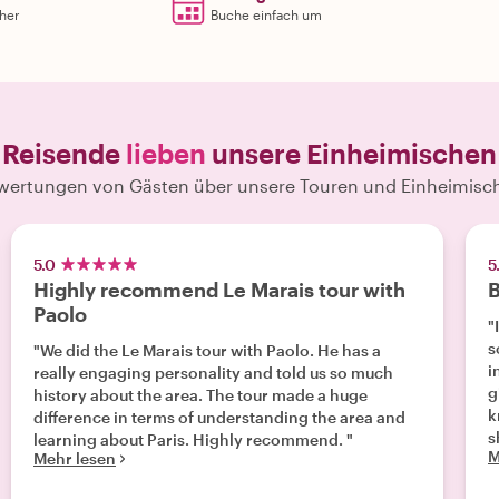
rher
Buche einfach um
Reisende
lieben
unsere Einheimischen
wertungen von Gästen über unsere Touren und Einheimisc
5.0
5
Highly recommend Le Marais tour with
B
Paolo
"
s
"We did the Le Marais tour with Paolo. He has a
i
really engaging personality and told us so much
g
history about the area. The tour made a huge
k
difference in terms of understanding the area and
s
learning about Paris. Highly recommend. "
M
Mehr lesen
D