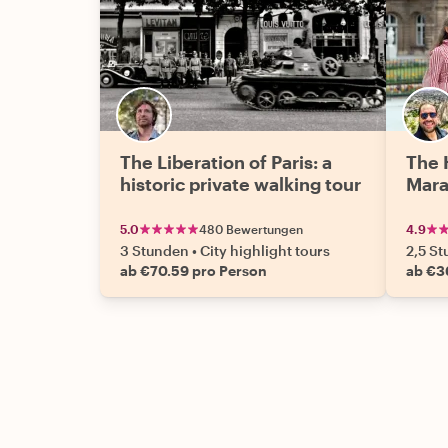
The Liberation of Paris: a
The H
historic private walking tour
Mara
5.0
480 Bewertungen
4.9
3 Stunden
•
City highlight tours
2,5 S
ab €70.59 pro Person
ab €3