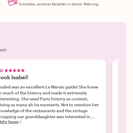
Schnelles, sicheres Bezahlen in deiner Währung
hen
.0
4.5
ook Isabel!
Marie
Isabel was an excellent Le Marais guide! She knew
"Very i
o much of the history and made it extremely
He is v
nteresting. She used Paris history as context,
passion
iving us many ah ha moments. Not to mention her
enjoyab
nowledge of the restaurants and the vintage
Mehr l
hopping our granddaughter was interested in.
ehr lesen
on’t miss out on Isabel’s Le Marais knowledge &
expertise! 09 June 2026 "