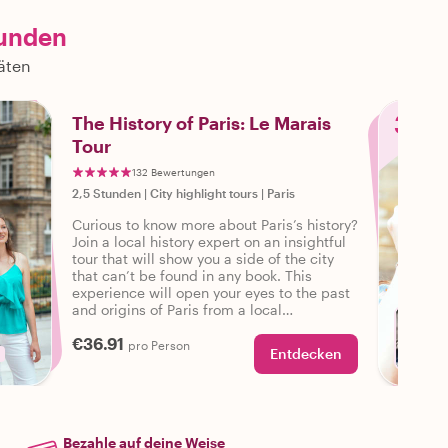
kunden
täten
3
The History of Paris: Le Marais
Tour
132 Bewertungen
2,5 Stunden
|
City highlight tours
|
Paris
Curious to know more about Paris’s history?
Join a local history expert on an insightful
tour that will show you a side of the city
that can’t be found in any book. This
experience will open your eyes to the past
and origins of Paris from a local
perspective as you learn about Historical
€36.91
Le Marais.
pro Person
Entdecken
M
Bezahle auf deine Weise