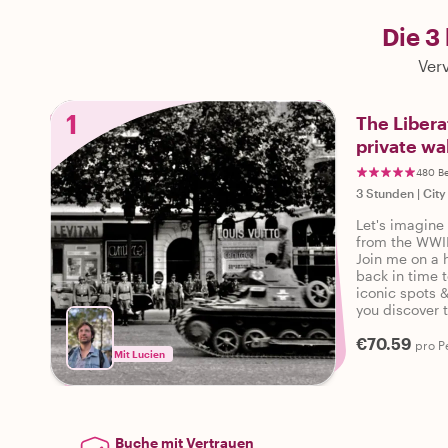
Die 3
Verv
1
The Liberat
private wa
480 B
3 Stunden
|
City
Let's imagine 
from the WWII
Join me on a 
back in time to
iconic spots 
you discover t
€70.59
pro P
Mit Lucien
Buche mit Vertrauen