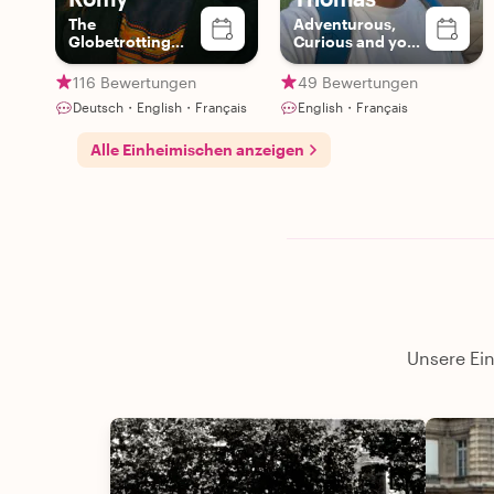
The
Adventurous,
Globetrotting
Curious and your
Gourmet
Gateway to Paris
116 Bewertungen
49 Bewertungen
Deutsch・English・Français
English・Français
Alle Einheimischen anzeigen
Unsere Ein