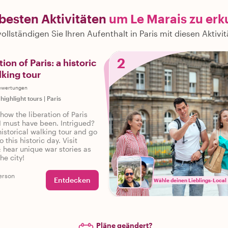
 besten Aktivitäten
um Le Marais zu er
ollständigen Sie Ihren Aufenthalt in Paris mit diesen Aktivi
2
ion of Paris: a historic
lking tour
ewertungen
 highlight tours
|
Paris
how the liberation of Paris
 must have been. Intrigued?
historical walking tour and go
 this historic day. Visit
& hear unique war stories as
he city!
erson
Entdecken
Wähle deinen Lieblings-Local
Pläne geändert?